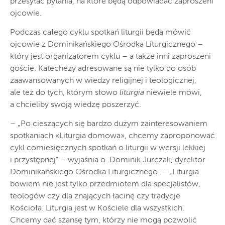
przesyłać pytania, na które będą odpowiadać zaproszeni
ojcowie.
Podczas całego cyklu spotkań liturgii będą mówić
ojcowie z Dominikańskiego Ośrodka Liturgicznego –
który jest organizatorem cyklu – a także inni zaproszeni
goście. Katechezy adresowane są nie tylko do osób
zaawansowanych w wiedzy religijnej i teologicznej,
ale też do tych, którym słowo
liturgia
niewiele mówi,
a chcieliby swoją wiedzę poszerzyć.
– „Po cieszących się bardzo dużym zainteresowaniem
spotkaniach «Liturgia domowa», chcemy zaproponować
cykl comiesięcznych spotkań o liturgii w wersji lekkiej
i przystępnej” – wyjaśnia o. Dominik Jurczak, dyrektor
Dominikańskiego Ośrodka Liturgicznego. – „Liturgia
bowiem nie jest tylko przedmiotem dla specjalistów,
teologów czy dla znających łacinę czy tradycje
Kościoła. Liturgia jest w Kościele dla wszystkich.
Chcemy dać szansę tym, którzy nie mogą pozwolić