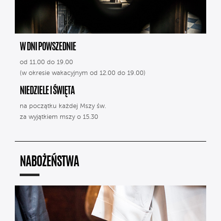
W DNI POWSZEDNIE
od 11.00 do 19.00
(w okresie wakacyjnym od 12.00 do 19.00)
NIEDZIELE I ŚWIĘTA
na początku każdej Mszy św.
za wyjątkiem mszy o 15.30
NABOŻEŃSTWA