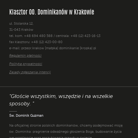
Klasztor OO. Dominikanów w Krakowie
ul. Stolarska 12,
31-043 Kraków
tel. kom. +48 694 480 588 / centrala: +48 (12) 423-16-13
fax klasztoru: +48 (12) 423-00-80
e-mail: przeor.krakow [małpka] dominikanie [kropka] pl
Regulamin płatności
Polityka prywatności
Zasady zgłaszania intencji
"Głoście wszystkim, wszędzie i na wszelkie
sposoby. "
Św. Dominik Guzman
Na oficjalnej stronie polskich dominikanów, chcemy podejmować misję
św. Dominika: pragnienie odważnego głoszenia Boga, budowanie życia