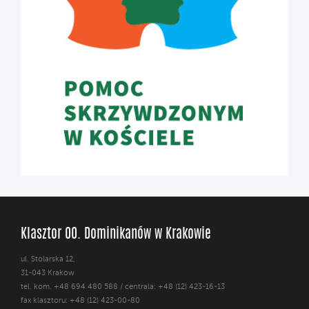
Klasztor OO. Dominikanów w Krakowie
ul. Stolarska 12,
31-043 Kraków
tel. kom. +48 694 480 588 / centrala: +48 (12) 423-16-13
fax klasztoru: +48 (12) 423-00-80