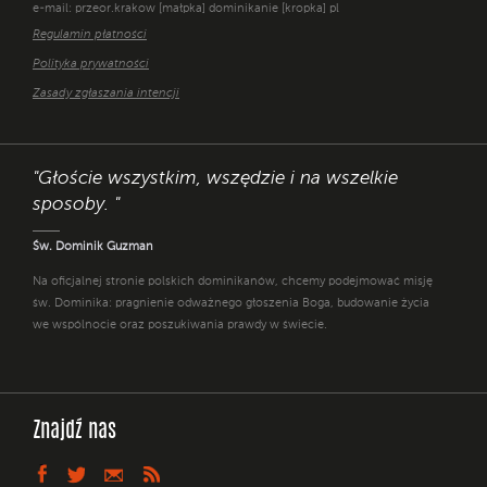
e-mail: przeor.krakow [małpka] dominikanie [kropka] pl
Regulamin płatności
Polityka prywatności
Zasady zgłaszania intencji
"Głoście wszystkim, wszędzie i na wszelkie
sposoby. "
Św. Dominik Guzman
Na oficjalnej stronie polskich dominikanów, chcemy podejmować misję
św. Dominika: pragnienie odważnego głoszenia Boga, budowanie życia
we wspólnocie oraz poszukiwania prawdy w świecie.
Znajdź nas