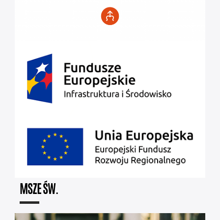
MSZE ŚW.