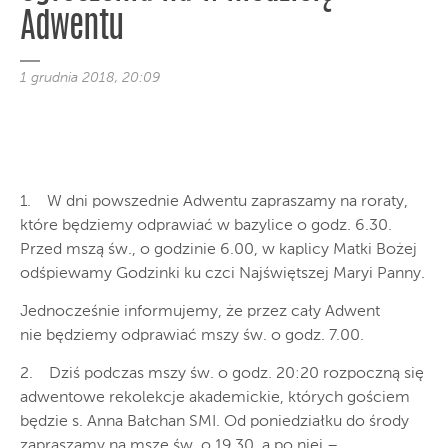
Adwentu
1 grudnia 2018, 20:09
1. W dni powszednie Adwentu zapraszamy na roraty,
które będziemy odprawiać w bazylice o godz. 6.30.
Przed mszą św., o godzinie 6.00, w kaplicy Matki Bożej
odśpiewamy Godzinki ku czci Najświętszej Maryi Panny.
Jednocześnie informujemy, że przez cały Adwent
nie będziemy odprawiać mszy św. o godz. 7.00.
2. Dziś podczas mszy św. o godz. 20:20 rozpoczną się
adwentowe rekolekcje akademickie, których gościem
będzie s. Anna Bałchan SMI. Od poniedziałku do środy
zapraszamy na mszę św. o 19.30, a po niej –