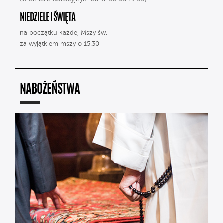
NIEDZIELE I ŚWIĘTA
na początku każdej Mszy św.
za wyjątkiem mszy o 15.30
NABOŻEŃSTWA