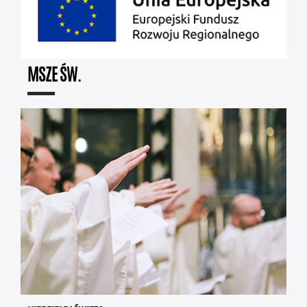
MSZE ŚW.