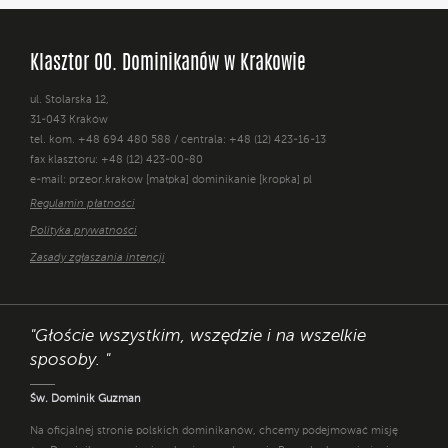
Klasztor OO. Dominikanów w Krakowie
ul. Stolarska 12,
31-043 Kraków
tel. kom. +48 694 480 588 / centrala: +48 (12) 423-16-13
fax klasztoru: +48 (12) 423-00-80
e-mail: przeor.krakow [małpka] dominikanie [kropka] pl
Regulamin płatności
Polityka prywatności
Zasady zgłaszania intencji
"Głoście wszystkim, wszędzie i na wszelkie
sposoby. "
Św. Dominik Guzman
Na oficjalnej stronie polskich dominikanów, chcemy podejmować misję