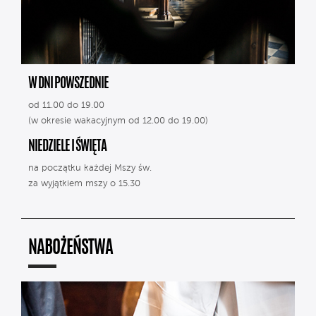
W DNI POWSZEDNIE
od 11.00 do 19.00
(w okresie wakacyjnym od 12.00 do 19.00)
NIEDZIELE I ŚWIĘTA
na początku każdej Mszy św.
za wyjątkiem mszy o 15.30
NABOŻEŃSTWA