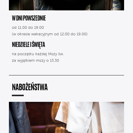
W DNI POWSZEDNIE
od 11.00 do 19.00
(w okresie wakacyjnym od 12.00 do 19.00)
NIEDZIELE I ŚWIĘTA
na początku każdej Mszy św.
za wyjątkiem mszy o 15.30
NABOŻEŃSTWA