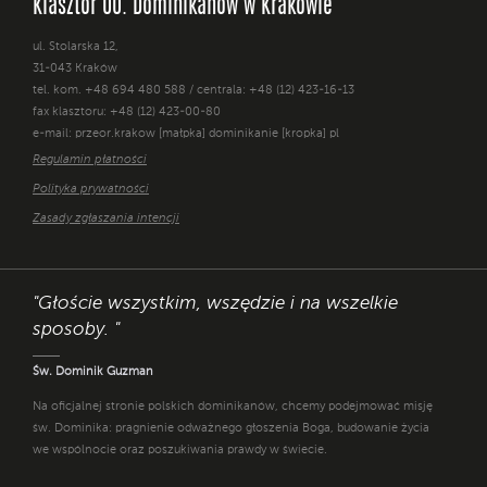
Klasztor OO. Dominikanów w Krakowie
ul. Stolarska 12,
31-043 Kraków
tel. kom. +48 694 480 588 / centrala: +48 (12) 423-16-13
fax klasztoru: +48 (12) 423-00-80
e-mail: przeor.krakow [małpka] dominikanie [kropka] pl
Regulamin płatności
Polityka prywatności
Zasady zgłaszania intencji
"Głoście wszystkim, wszędzie i na wszelkie
sposoby. "
Św. Dominik Guzman
Na oficjalnej stronie polskich dominikanów, chcemy podejmować misję
św. Dominika: pragnienie odważnego głoszenia Boga, budowanie życia
we wspólnocie oraz poszukiwania prawdy w świecie.