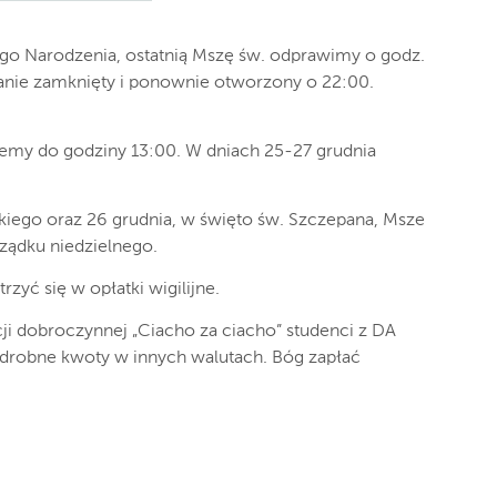
ego Narodzenia, ostatnią Mszę św. odprawimy o godz.
tanie zamknięty i ponownie otworzony o 22:00.
emy do godziny 13:00. W dniach 25-27 grudnia
ego oraz 26 grudnia, w święto św. Szczepana, Msze
ządku niedzielnego.
zyć się w opłatki wigilijne.
i dobroczynnej „Ciacho za ciacho” studenci z DA
i drobne kwoty w innych walutach. Bóg zapłać