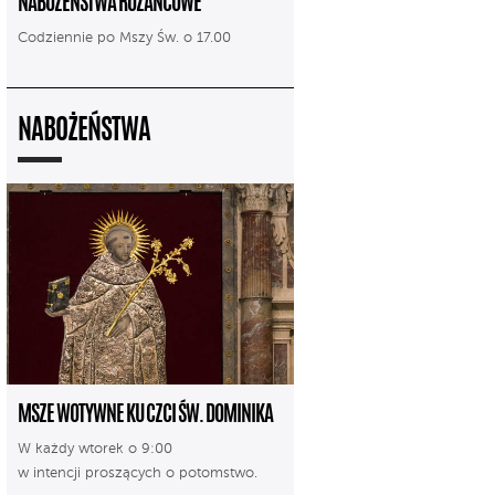
NABOŻEŃSTWA RÓŻAŃCOWE
Codziennie po Mszy Św. o 17.00
NABOŻEŃSTWA
MSZE WOTYWNE KU CZCI ŚW. DOMINIKA
W każdy wtorek o 9:00
w intencji proszących o potomstwo.