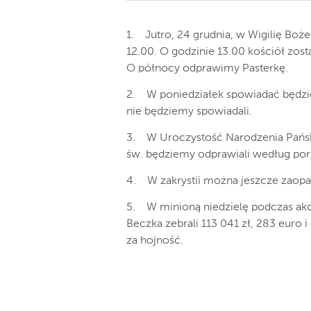
1. Jutro, 24 grudnia, w Wigilię Boż
12.00. O godzinie 13.00 kościół zos
O północy odprawimy Pasterkę.
2. W poniedziałek spowiadać będzi
nie będziemy spowiadali.
3. W Uroczystość Narodzenia Pański
św. będziemy odprawiali według por
4. W zakrystii można jeszcze zaopatr
5. W minioną niedzielę podczas akcj
Beczka zebrali 113 041 zł, 283 euro 
za hojność.