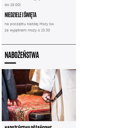
do 19.00)
NIEDZIELE I ŚWIĘTA
na początku każdej Mszy św.
za wyjątkiem mszy o 15.30
NABOŻEŃSTWA