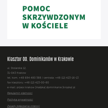
Klasztor OO. Dominikanów w Krakowie
ul. Stolarska 12,
31-043 Kraków
tel. kom. +48 694 480 588 / centrala: +48 (12) 423-16-13
fax klasztoru: +48 (12) 423-00-80
e-mail: przeor.krakow [małpka] dominikanie [kropka] pl
Regulamin płatności
Polityka prywatności
Zasady zgłaszania intencji