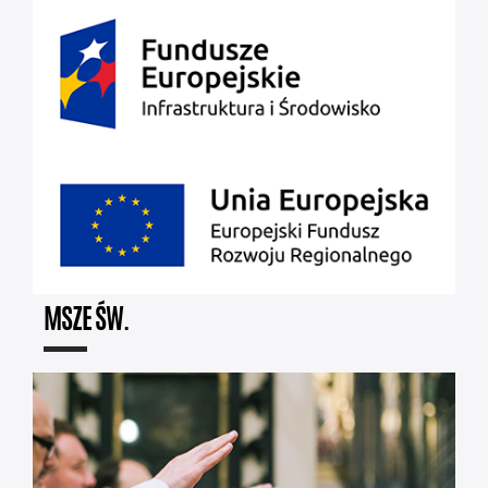
MSZE ŚW.