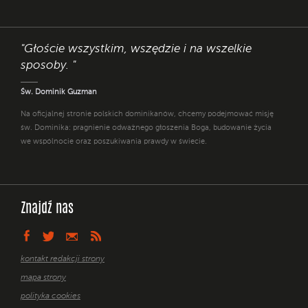
"Głoście wszystkim, wszędzie i na wszelkie
sposoby. "
Św. Dominik Guzman
Na oficjalnej stronie polskich dominikanów, chcemy podejmować misję
św. Dominika: pragnienie odważnego głoszenia Boga, budowanie życia
we wspólnocie oraz poszukiwania prawdy w świecie.
Znajdź nas
kontakt redakcji strony
mapa strony
polityka cookies