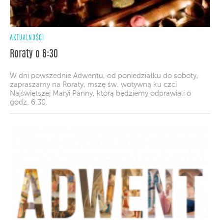
AKTUALNOŚCI
Roraty o 6:30
W dni powszednie Adwentu, od poniedziałku do soboty,
zapraszamy na Roraty, mszę św. wotywną ku czci
Najświętszej Maryi Panny, którą będziemy odprawiali o
godz. 6.30.