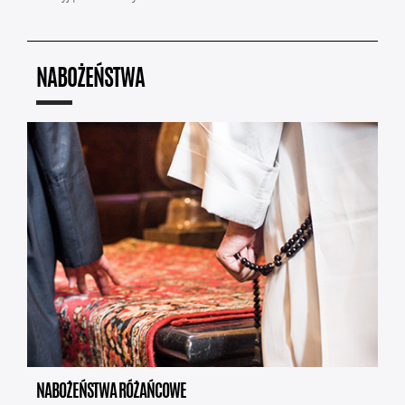
NABOŻEŃSTWA
NABOŻEŃSTWA RÓŻAŃCOWE