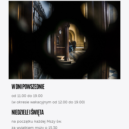
W DNI POWSZEDNIE
od 11.00 do 19.00
(w okresie wakacyjnym od 12.00 do 19.00)
NIEDZIELE I ŚWIĘTA
na początku każdej Mszy św.
za wyjątkiem mszy o 15.30