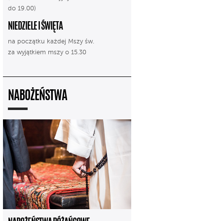
do 19.00)
NIEDZIELE I ŚWIĘTA
na początku każdej Mszy św.
za wyjątkiem mszy o 15.30
NABOŻEŃSTWA