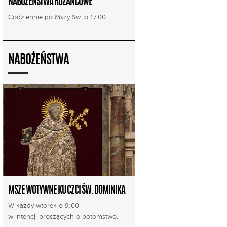
NABOŻEŃSTWA RÓŻAŃCOWE
Codziennie po Mszy Św. o 17.00
NABOŻEŃSTWA
MSZE WOTYWNE KU CZCI ŚW. DOMINIKA
W każdy wtorek o 9:00
w intencji proszących o potomstwo.