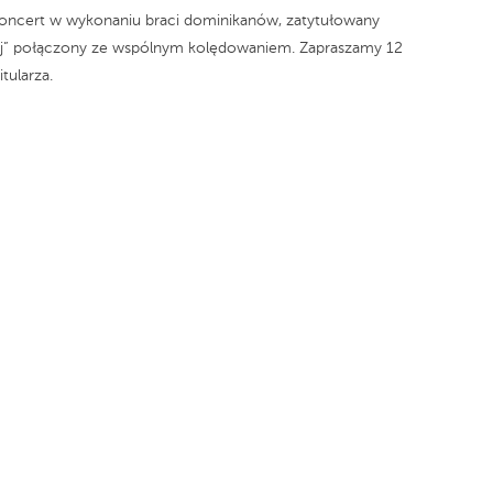
koncert w wykonaniu braci dominikanów, zatytułowany
niej” połączony ze wspólnym kolędowaniem. Zapraszamy 12
tularza.