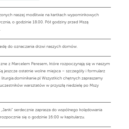
zonych naszej modlitwie na kartkach wypominkowych
ycznia, o godzinie 18.00. Pół godziny przed Mszą
.
kredę do oznaczania drzwi naszych domów.
yczne z Marcelem Peresem, które rozpoczynają się w naszym
 Są jeszcze ostatnie wolne miejsca – szczegóły i formularz
 liturgia.dominikanie.pl Wszystkich chętnych zapraszamy
uczestników warsztatów w przyszłą niedzielę po Mszy
i „Janki” serdecznie zaprasza do wspólnego kolędowania
rozpocznie się o godzinie 16:00 w kapitularzu.