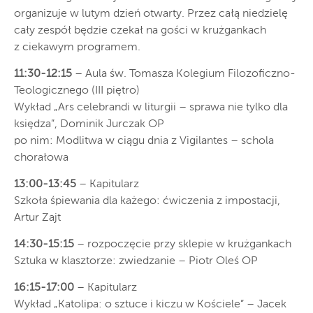
organizuje w lutym dzień otwarty. Przez całą niedzielę
cały zespół będzie czekał na gości w krużgankach
z ciekawym programem.
11:30-12:15
– Aula św. Tomasza Kolegium Filozoficzno-
Teologicznego (III piętro)
Wykład „Ars celebrandi w liturgii – sprawa nie tylko dla
księdza”, Dominik Jurczak OP
po nim: Modlitwa w ciągu dnia z Vigilantes – schola
chorałowa
13:00-13:45
– Kapitularz
Szkoła śpiewania dla każego: ćwiczenia z impostacji,
Artur Zajt
14:30-15:15
– rozpoczęcie przy sklepie w krużgankach
Sztuka w klasztorze: zwiedzanie – Piotr Oleś OP
16:15-17:00
– Kapitularz
Wykład „Katolipa: o sztuce i kiczu w Kościele” – Jacek