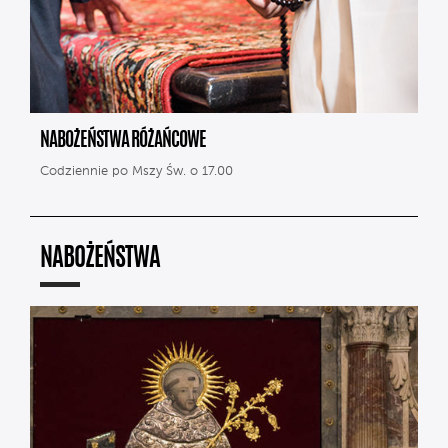
NABOŻEŃSTWA RÓŻAŃCOWE
Codziennie po Mszy Św. o 17.00
NABOŻEŃSTWA