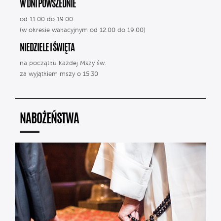
W DNI POWSZEDNIE
od 11.00 do 19.00
(w okresie wakacyjnym od 12.00 do 19.00)
NIEDZIELE I ŚWIĘTA
na początku każdej Mszy św.
za wyjątkiem mszy o 15.30
NABOŻEŃSTWA