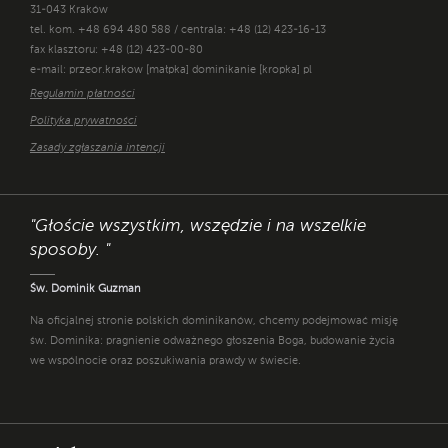
31-043 Kraków
tel. kom. +48 694 480 588 / centrala: +48 (12) 423-16-13
fax klasztoru: +48 (12) 423-00-80
e-mail: przeor.krakow [małpka] dominikanie [kropka] pl
Regulamin płatności
Polityka prywatności
Zasady zgłaszania intencji
"Głoście wszystkim, wszędzie i na wszelkie
sposoby. "
Św. Dominik Guzman
Na oficjalnej stronie polskich dominikanów, chcemy podejmować misję
św. Dominika: pragnienie odważnego głoszenia Boga, budowanie życia
we wspólnocie oraz poszukiwania prawdy w świecie.