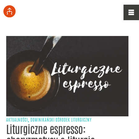
,
AKTUALNOŚCI
DOMINIKAŃSKI OŚRODEK LITURGICZNY
Liturgiczne espresso: