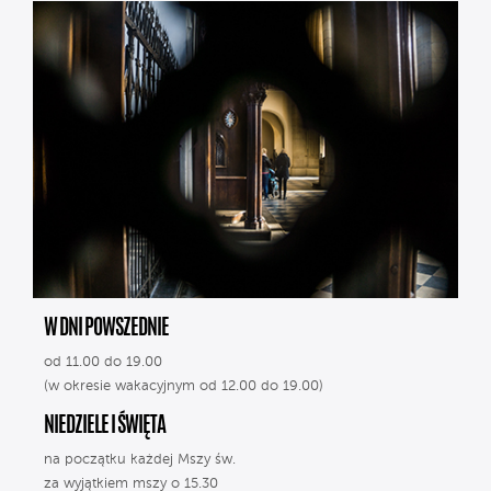
W DNI POWSZEDNIE
od 11.00 do 19.00
(w okresie wakacyjnym od 12.00 do 19.00)
NIEDZIELE I ŚWIĘTA
na początku każdej Mszy św.
za wyjątkiem mszy o 15.30