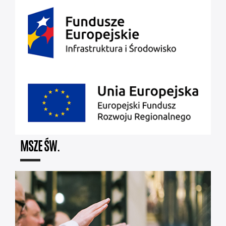
MSZE ŚW.