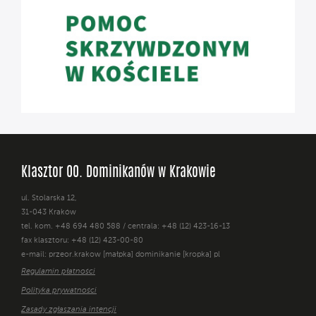
Klasztor OO. Dominikanów w Krakowie
ul. Stolarska 12,
31-043 Kraków
tel. kom. +48 694 480 588 / centrala: +48 (12) 423-16-13
fax klasztoru: +48 (12) 423-00-80
e-mail: przeor.krakow [małpka] dominikanie [kropka] pl
Regulamin płatności
Polityka prywatności
Zasady zgłaszania intencji