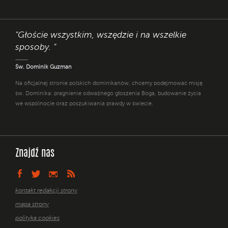
"Głoście wszystkim, wszędzie i na wszelkie
sposoby. "
Św. Dominik Guzman
Na oficjalnej stronie polskich dominikanów, chcemy podejmować misję
św. Dominika: pragnienie odważnego głoszenia Boga, budowanie życia
we wspólnocie oraz poszukiwania prawdy w świecie.
Znajdź nas
kontakt redakcji strony
mapa strony
polityka cookies