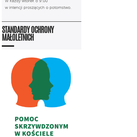
W każdy wtorek o 9:00
w intencji proszących o potomstwo.
STANDARDY OCHRONY
MAŁOLETNICH