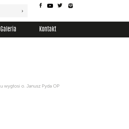
Facebook
YouTube
Twitter
Instagram
Galeria
Kontakt
u wygłosi o. Janusz Pyda OP