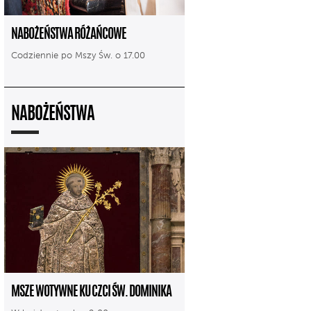
NABOŻEŃSTWA RÓŻAŃCOWE
Codziennie po Mszy Św. o 17.00
NABOŻEŃSTWA
MSZE WOTYWNE KU CZCI ŚW. DOMINIKA