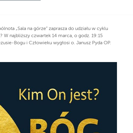
pólnota „Sala na górze” zaprasza do udziału w cyklu
? W najbliższy czwartek 14 marca, o godz. 19:15
ezusie-Bogu i Człowieku wygłosi o. Janusz Pyda OP.