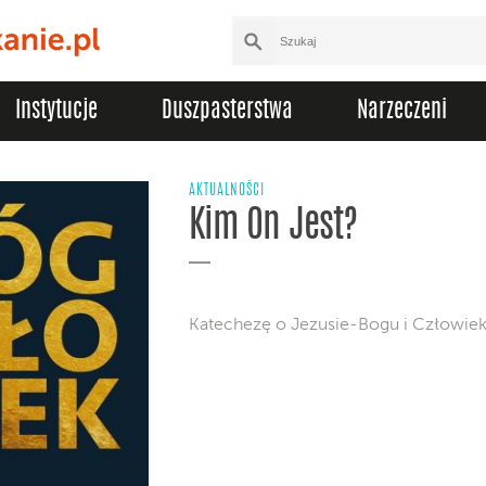
Instytucje
Duszpasterstwa
Narzeczeni
AKTUALNOŚCI
Kim On Jest?
Katechezę o Jezusie-Bogu i Człowiek