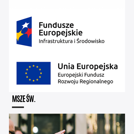
MSZE ŚW.