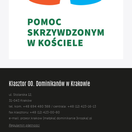
Klasztor OO. Dominikanów w Krakowie
ul. Stolarska 12,
31-043 Kraków
tel. kom. +48 694 480 588 / centrala: +48 (12) 423-16-13
fax klasztoru: +48 (12) 423-00-80
e-mail: przeor.krakow [małpka] dominikanie [kropka] pl
Regulamin płatności