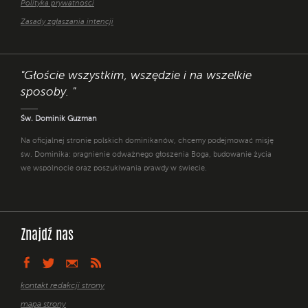
Polityka prywatności
Zasady zgłaszania intencji
"Głoście wszystkim, wszędzie i na wszelkie
sposoby. "
Św. Dominik Guzman
Na oficjalnej stronie polskich dominikanów, chcemy podejmować misję
św. Dominika: pragnienie odważnego głoszenia Boga, budowanie życia
we wspólnocie oraz poszukiwania prawdy w świecie.
Znajdź nas
kontakt redakcji strony
mapa strony