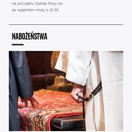
na początku każdej Mszy św.
za wyjątkiem mszy o 15.30
NABOŻEŃSTWA