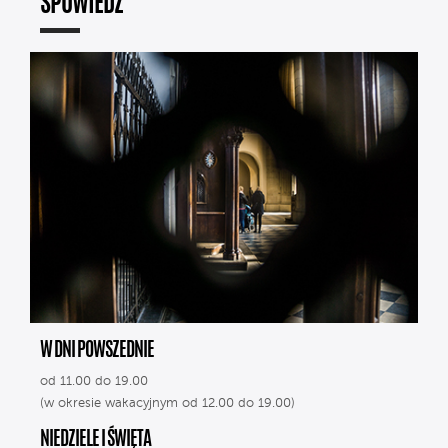
SPOWIEDŹ
W DNI POWSZEDNIE
od 11.00 do 19.00
(w okresie wakacyjnym od 12.00 do 19.00)
NIEDZIELE I ŚWIĘTA