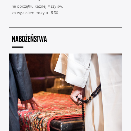
na początku każdej Mszy św.
za wyjątkiem mszy o 15.30
NABOŻEŃSTWA