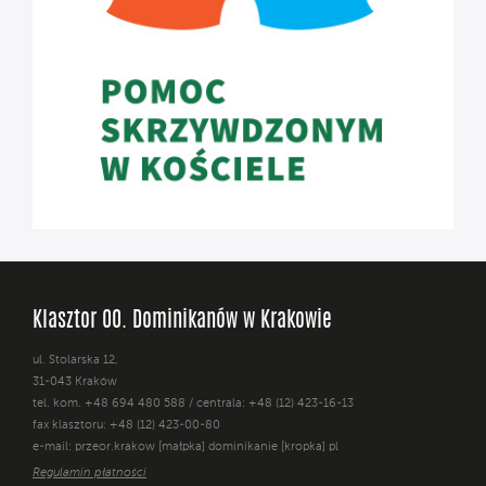
Klasztor OO. Dominikanów w Krakowie
ul. Stolarska 12,
31-043 Kraków
tel. kom. +48 694 480 588 / centrala: +48 (12) 423-16-13
fax klasztoru: +48 (12) 423-00-80
e-mail: przeor.krakow [małpka] dominikanie [kropka] pl
Regulamin płatności