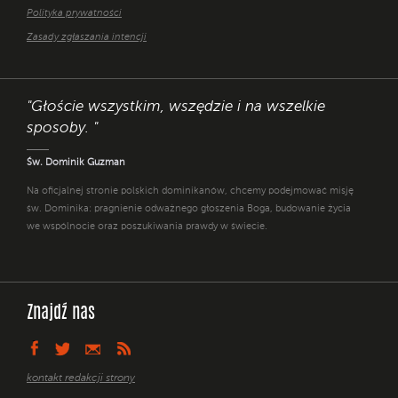
Polityka prywatności
Zasady zgłaszania intencji
"Głoście wszystkim, wszędzie i na wszelkie
sposoby. "
Św. Dominik Guzman
Na oficjalnej stronie polskich dominikanów, chcemy podejmować misję
św. Dominika: pragnienie odważnego głoszenia Boga, budowanie życia
we wspólnocie oraz poszukiwania prawdy w świecie.
Znajdź nas
kontakt redakcji strony