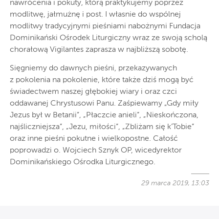
nawrócenia i pokuty, którą praktykujemy poprzez
modlitwę, jałmużnę i post. I własnie do wspólnej
modlitwy tradycyjnymi pieśniami nabożnymi Fundacja
Dominikański Ośrodek Liturgiczny wraz ze swoją scholą
chorałową Vigilantes zaprasza w najbliższą sobotę.
Sięgniemy do dawnych pieśni, przekazywanych
z pokolenia na pokolenie, które także dziś mogą być
świadectwem naszej głębokiej wiary i oraz czci
oddawanej Chrystusowi Panu. Zaśpiewamy „Gdy miły
Jezus był w Betanii”, „Płaczcie anieli”, „Nieskończona,
najśliczniejsza”, „Jezu, miłości”, „Zbliżam się k’Tobie”
oraz inne pieśni pokutne i wielkopostne. Całość
poprowadzi o. Wojciech Sznyk OP, wicedyrektor
Dominikańskiego Ośrodka Liturgicznego.
29 marca 2019, 13:03