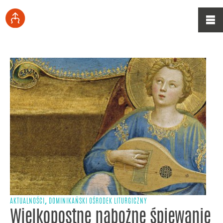
,
AKTUALNOŚCI
DOMINIKAŃSKI OŚRODEK LITURGICZNY
Wielkopostne nabożne śpiewanie