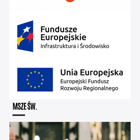
MSZE ŚW.