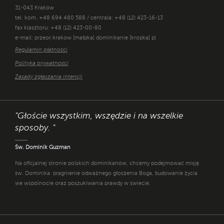
31-043 Kraków
tel. kom. +48 694 480 588 / centrala: +48 (12) 423-16-13
fax klasztoru: +48 (12) 423-00-80
e-mail: przeor.krakow [małpka] dominikanie [kropka] pl
Regulamin płatności
Polityka prywatności
Zasady zgłaszania intencji
"Głoście wszystkim, wszędzie i na wszelkie
sposoby. "
Św. Dominik Guzman
Na oficjalnej stronie polskich dominikanów, chcemy podejmować misję
św. Dominika: pragnienie odważnego głoszenia Boga, budowanie życia
we wspólnocie oraz poszukiwania prawdy w świecie.