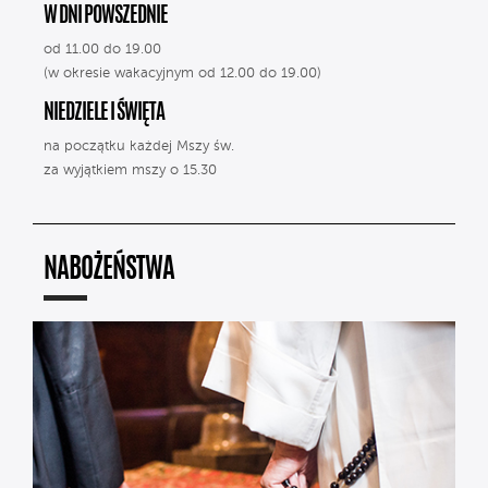
W DNI POWSZEDNIE
od 11.00 do 19.00
(w okresie wakacyjnym od 12.00 do 19.00)
NIEDZIELE I ŚWIĘTA
na początku każdej Mszy św.
za wyjątkiem mszy o 15.30
NABOŻEŃSTWA