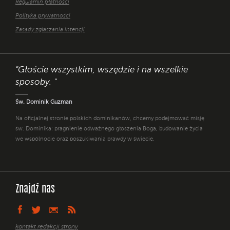
Regulamin płatności
Polityka prywatności
Zasady zgłaszania intencji
"Głoście wszystkim, wszędzie i na wszelkie
sposoby. "
Św. Dominik Guzman
Na oficjalnej stronie polskich dominikanów, chcemy podejmować misję
św. Dominika: pragnienie odważnego głoszenia Boga, budowanie życia
we wspólnocie oraz poszukiwania prawdy w świecie.
Znajdź nas
kontakt redakcji strony