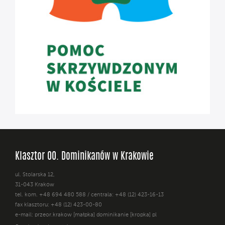
Klasztor OO. Dominikanów w Krakowie
ul. Stolarska 12,
31-043 Kraków
tel. kom. +48 694 480 588 / centrala: +48 (12) 423-16-13
fax klasztoru: +48 (12) 423-00-80
e-mail: przeor.krakow [małpka] dominikanie [kropka] pl