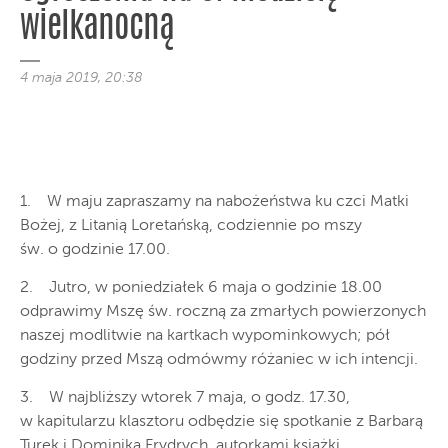
wielkanocną
4 maja 2019, 20:38
1. W maju zapraszamy na nabożeństwa ku czci Matki
Bożej, z Litanią Loretańską, codziennie po mszy
św. o godzinie 17.00.
2. Jutro, w poniedziałek 6 maja o godzinie 18.00
odprawimy Mszę św. roczną za zmarłych powierzonych
naszej modlitwie na kartkach wypominkowych; pół
godziny przed Mszą odmówmy różaniec w ich intencji.
3. W najbliższy wtorek 7 maja, o godz. 17.30,
w kapitularzu klasztoru odbędzie się spotkanie z Barbarą
Turek i Dominiką Frydrych, autorkami książki