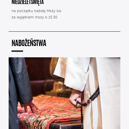
NIEDZIELE I ŚWIĘTA
na początku każdej Mszy św.
za wyjątkiem mszy o 15.30
NABOŻEŃSTWA