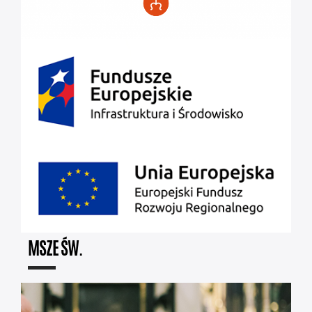
MSZE ŚW.