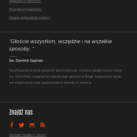
Regulamin płatności
Polityka prywatności
Zasady zgłaszania intencji
"Głoście wszystkim, wszędzie i na wszelkie
sposoby. "
Św. Dominik Guzman
Na oficjalnej stronie polskich dominikanów, chcemy podejmować misję
św. Dominika: pragnienie odważnego głoszenia Boga, budowanie życia
we wspólnocie oraz poszukiwania prawdy w świecie.
Znajdź nas
kontakt redakcji strony