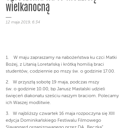
wielkanocną
12 maja 2019, 6:34
1. W maju zapraszamy na nabożeństwa ku czci Matki
Bożej, z Litanią Loretańską i krótką homilią braci
studentów, codziennie po mszy św. o godzinie 17.00.
2. W przyszłą sobotę 19 maja, podczas mszy
św. o godzinie 10.00, bp Janusz Mastalski udzieli
święceń diakonatu sześciu naszym braciom. Polecamy
ich Waszej modlitwie.
3. W najbliższy czwartek 16 maja rozpoczyna się XIII
edycja Dominikańskiego Festiwalu Filmowego
Slavangard organizowanego przez DA „Beczka”.