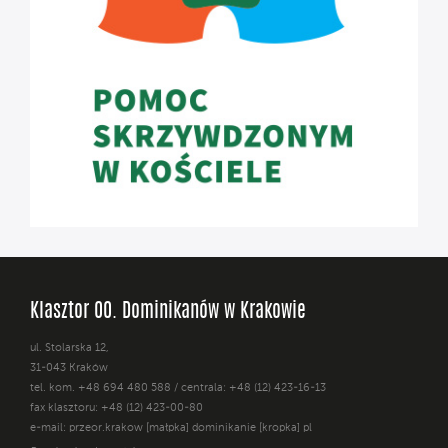
Klasztor OO. Dominikanów w Krakowie
ul. Stolarska 12,
31-043 Kraków
tel. kom. +48 694 480 588 / centrala: +48 (12) 423-16-13
fax klasztoru: +48 (12) 423-00-80
e-mail: przeor.krakow [małpka] dominikanie [kropka] pl