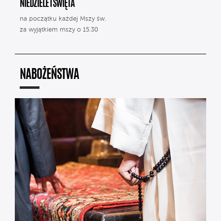
NIEDZIELE I ŚWIĘTA
na początku każdej Mszy św.
za wyjątkiem mszy o 15.30
NABOŻEŃSTWA