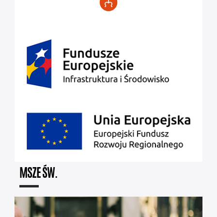
MSZE ŚW.