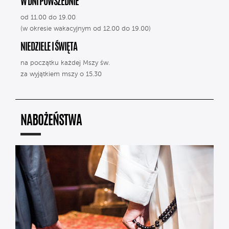
W DNI POWSZEDNIE
od 11.00 do 19.00
(w okresie wakacyjnym od 12.00 do 19.00)
NIEDZIELE I ŚWIĘTA
na początku każdej Mszy św.
za wyjątkiem mszy o 15.30
NABOŻEŃSTWA