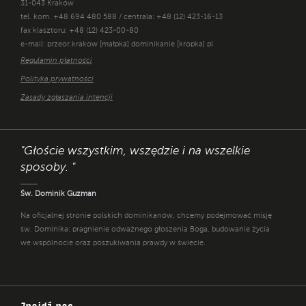
31-043 Kraków
tel. kom. +48 694 480 588 / centrala: +48 (12) 423-16-13
fax klasztoru: +48 (12) 423-00-80
e-mail: przeor.krakow [małpka] dominikanie [kropka] pl
Regulamin płatności
Polityka prywatności
Zasady zgłaszania intencji
"Głoście wszystkim, wszędzie i na wszelkie
sposoby. "
Św. Dominik Guzman
Na oficjalnej stronie polskich dominikanów, chcemy podejmować misję
św. Dominika: pragnienie odważnego głoszenia Boga, budowanie życia
we wspólnocie oraz poszukiwania prawdy w świecie.