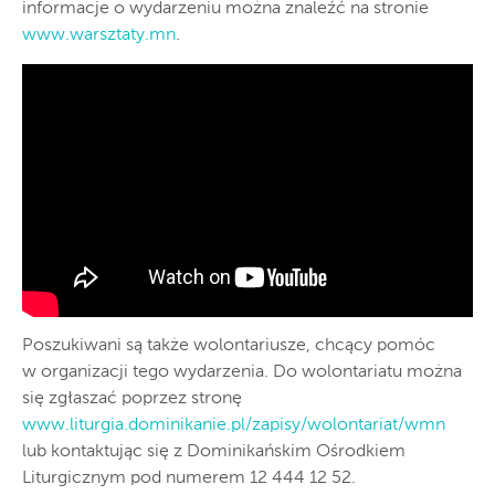
informacje o wydarzeniu można znaleźć na stronie
www.warsztaty.mn
.
Poszukiwani są także wolontariusze, chcący pomóc
w organizacji tego wydarzenia. Do wolontariatu można
się zgłaszać poprzez stronę
www.liturgia.dominikanie.pl/zapisy/wolontariat/wmn
lub kontaktując się z Dominikańskim Ośrodkiem
Liturgicznym pod numerem 12 444 12 52.