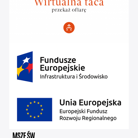
MSZE ŚW.