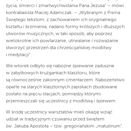
życia, śmierci i zmartwychwstania Pana Jezusa” – mówi
kontrabasista Maciej Adamczak. – „Wybranym z Pisma
Świętego tekstom, z zachowaniem ich oryginalnego
kształtu i brzmienia, nadano formy krótszych i dłuższych
utworów muzycznych, w taki sposób, aby poprzez
wielokrotne ich powtarzanie, utrwalanie i rozważanie
stworzyć przestrzeń dla chrześcijańskiej modlitwy
i medytacji”.
We wtorek odbyło się nabożne śpiewanie zaduszne
w zabytkowych krużgankach klasztoru, które
są równocześnie zakonnym cmentarzem. Nabożeństwo
oparte na starych klasztornych zapiskach zbudowane
zostało na pięciu stacjach, pomiędzy którymi
przemieszczali się uczestnicy z modlitwą i śpiewem.
W środę uczestnicy warsztatów mieli okazję wziąć
udział w tradycyjnym czuwaniu przed świętem
św. Jakuba Apostoła – tzw. gregoriańskim „matutinum”.