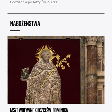
Codziennie po Mszy Św. o 17.00
NABOŻEŃSTWA
MSZE WOTYWNE KU CZCI ŚW. DOMINIKA