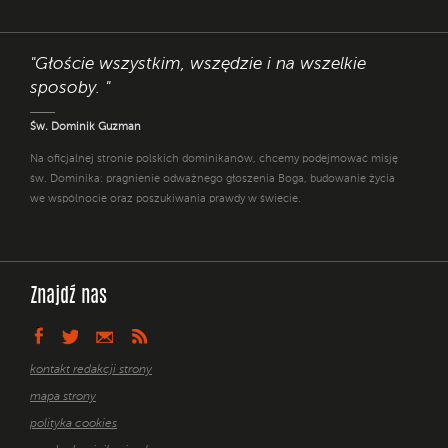
"Głoście wszystkim, wszędzie i na wszelkie
sposoby. "
Św. Dominik Guzman
Na oficjalnej stronie polskich dominikanów, chcemy podejmować misję
św. Dominika: pragnienie odważnego głoszenia Boga, budowanie życia
we wspólnocie oraz poszukiwania prawdy w świecie.
Znajdź nas
kontakt redakcji strony
mapa strony
polityka cookies