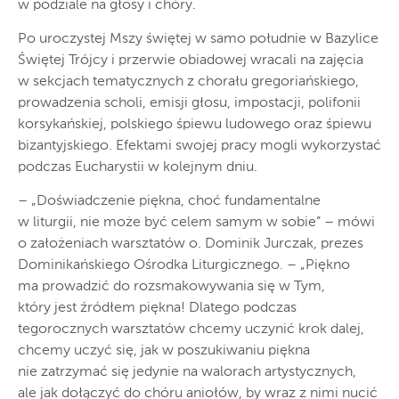
w podziale na głosy i chóry.
Po uroczystej Mszy świętej w samo południe w Bazylice
Świętej Trójcy i przerwie obiadowej wracali na zajęcia
w sekcjach tematycznych z chorału gregoriańskiego,
prowadzenia scholi, emisji głosu, impostacji, polifonii
korsykańskiej, polskiego śpiewu ludowego oraz śpiewu
bizantyjskiego. Efektami swojej pracy mogli wykorzystać
podczas Eucharystii w kolejnym dniu.
– „Doświadczenie piękna, choć fundamentalne
w liturgii, nie może być celem samym w sobie” – mówi
o założeniach warsztatów o. Dominik Jurczak, prezes
Dominikańskiego Ośrodka Liturgicznego. – „Piękno
ma prowadzić do rozsmakowywania się w Tym,
który jest źródłem piękna! Dlatego podczas
tegorocznych warsztatów chcemy uczynić krok dalej,
chcemy uczyć się, jak w poszukiwaniu piękna
nie zatrzymać się jedynie na walorach artystycznych,
ale jak dołączyć do chóru aniołów, by wraz z nimi nucić