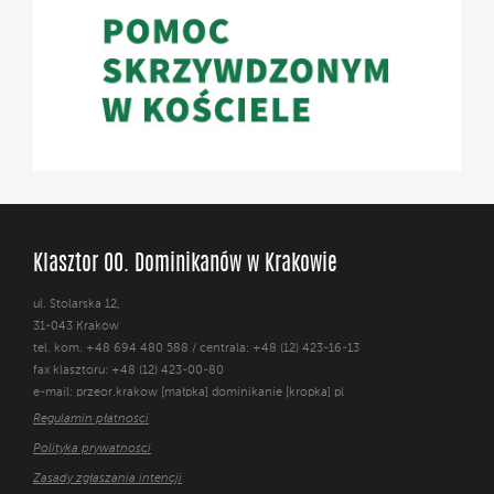
Klasztor OO. Dominikanów w Krakowie
ul. Stolarska 12,
31-043 Kraków
tel. kom. +48 694 480 588 / centrala: +48 (12) 423-16-13
fax klasztoru: +48 (12) 423-00-80
e-mail: przeor.krakow [małpka] dominikanie [kropka] pl
Regulamin płatności
Polityka prywatności
Zasady zgłaszania intencji