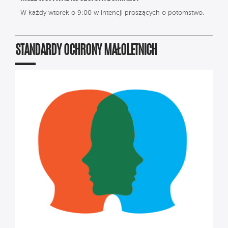
W każdy wtorek o 9:00 w intencji proszących o potomstwo.
STANDARDY OCHRONY MAŁOLETNICH