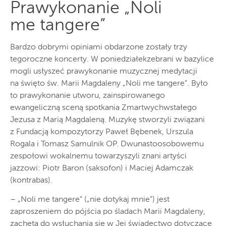
Prawykonanie „Noli
me tangere”
Bardzo dobrymi opiniami obdarzone zostały trzy
tegoroczne koncerty. W poniedziałekzebrani w bazylice
mogli usłyszeć prawykonanie muzycznej medytacji
na święto św. Marii Magdaleny „Noli me tangere”. Było
to prawykonanie utworu, zainspirowanego
ewangeliczną sceną spotkania Zmartwychwstałego
Jezusa z Marią Magdaleną. Muzykę stworzyli związani
z Fundacją kompozytorzy Paweł Bębenek, Urszula
Rogala i Tomasz Samulnik OP. Dwunastoosobowemu
zespołowi wokalnemu towarzyszyli znani artyści
jazzowi: Piotr Baron (saksofon) i Maciej Adamczak
(kontrabas).
– „Noli me tangere” („nie dotykaj mnie”) jest
zaproszeniem do pójścia po śladach Marii Magdaleny,
zachętą do wsłuchania się w Jej świadectwo dotyczące