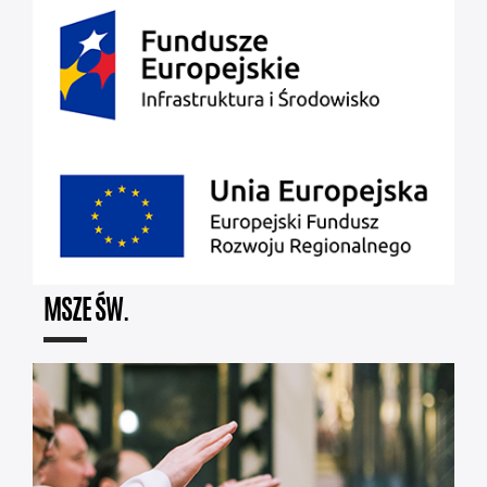
MSZE ŚW.