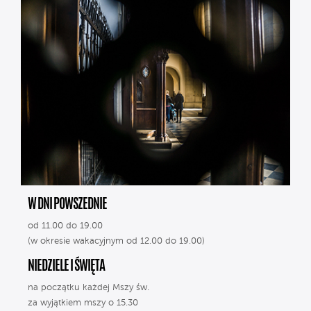
W DNI POWSZEDNIE
od 11.00 do 19.00
(w okresie wakacyjnym od 12.00 do 19.00)
NIEDZIELE I ŚWIĘTA
na początku każdej Mszy św.
za wyjątkiem mszy o 15.30