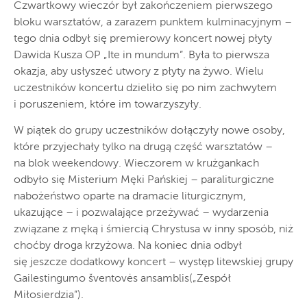
Czwartkowy wieczór był zakończeniem pierwszego
bloku warsztatów, a zarazem punktem kulminacyjnym –
tego dnia odbył się premierowy koncert nowej płyty
Dawida Kusza OP „Ite in mundum”. Była to pierwsza
okazja, aby usłyszeć utwory z płyty na żywo. Wielu
uczestników koncertu dzieliło się po nim zachwytem
i poruszeniem, które im towarzyszyły.
W piątek do grupy uczestników dołączyły nowe osoby,
które przyjechały tylko na drugą część warsztatów –
na blok weekendowy. Wieczorem w krużgankach
odbyło się Misterium Męki Pańskiej – paraliturgiczne
nabożeństwo oparte na dramacie liturgicznym,
ukazujące – i pozwalające przeżywać – wydarzenia
związane z męką i śmiercią Chrystusa w inny sposób, niż
choćby droga krzyżowa. Na koniec dnia odbył
się jeszcze dodatkowy koncert – występ litewskiej grupy
Gailestingumo šventovės ansamblis(„Zespół
Miłosierdzia”).