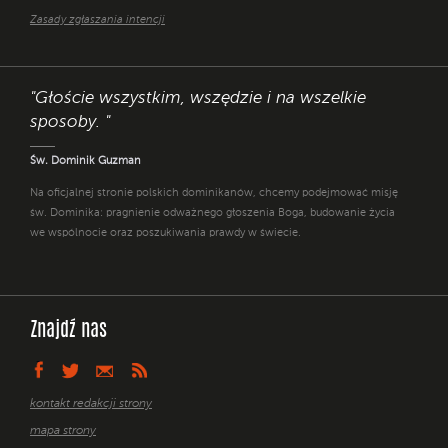
Zasady zgłaszania intencji
"Głoście wszystkim, wszędzie i na wszelkie
sposoby. "
Św. Dominik Guzman
Na oficjalnej stronie polskich dominikanów, chcemy podejmować misję
św. Dominika: pragnienie odważnego głoszenia Boga, budowanie życia
we wspólnocie oraz poszukiwania prawdy w świecie.
Znajdź nas
kontakt redakcji strony
mapa strony