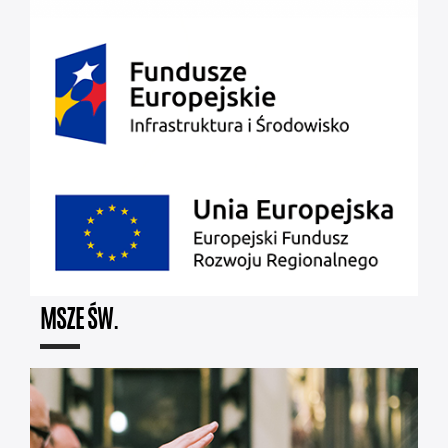
MSZE ŚW.