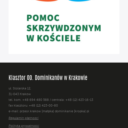
Klasztor OO. Dominikanów w Krakowie
ul. Stolarska 12,
31-043 Kraków
tel. kom. +48 694 480 588 / centrala: +48 (12) 423-16-13
fax klasztoru: +48 (12) 423-00-80
e-mail: przeor.krakow [małpka] dominikanie [kropka] pl
Regulamin płatności
Polityka prywatności