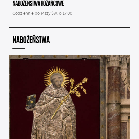
NABOŻEŃSTWA RÓŻAŃCOWE
Codziennie po Mszy Św. o 17.00
NABOŻEŃSTWA