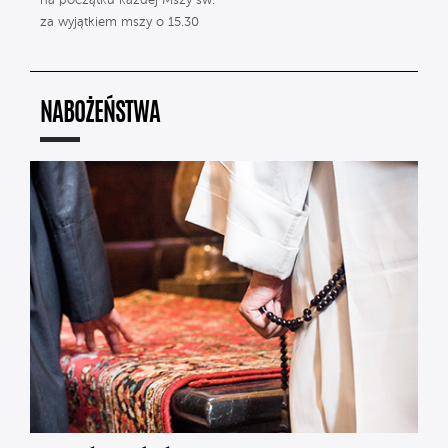
na początku każdej Mszy św.
za wyjątkiem mszy o 15.30
NABOŻEŃSTWA