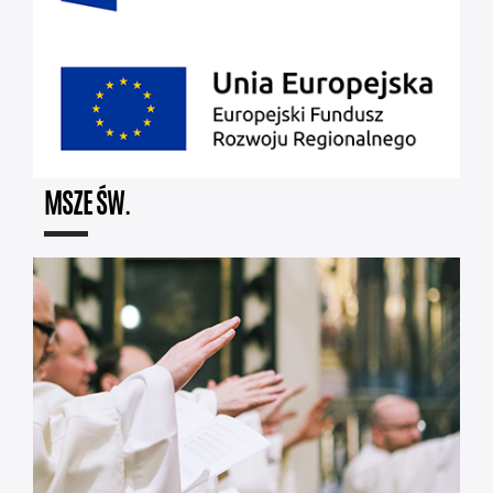
MSZE ŚW.