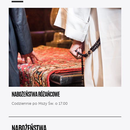
NABOŻEŃSTWA RÓŻAŃCOWE
Codziennie po Mszy Św. o 17.00
NABOŻEŃSTWA