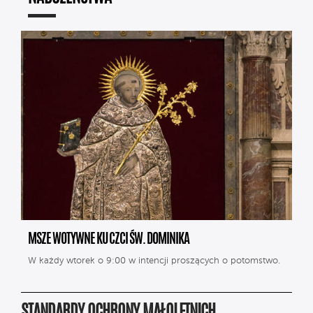
MSZE WOTYWNE KU CZCI ŚW. DOMINIKA
W każdy wtorek o 9:00 w intencji proszących o potomstwo.