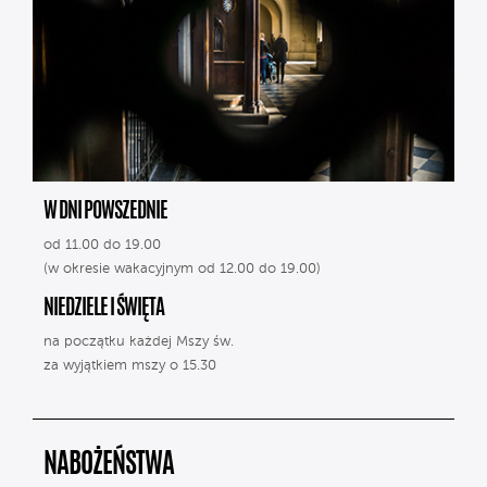
W DNI POWSZEDNIE
od 11.00 do 19.00
(w okresie wakacyjnym od 12.00 do 19.00)
NIEDZIELE I ŚWIĘTA
na początku każdej Mszy św.
za wyjątkiem mszy o 15.30
NABOŻEŃSTWA