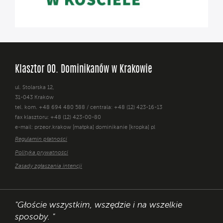
Klasztor OO. Dominikanów w Krakowie
ul. Stolarska 12,
31-043 Kraków
tel. kom. +48 694 480 588 / centrala: +48 (12) 423-16-13
fax klasztoru: +48 (12) 423-00-80
e-mail: przeor.krakow [małpka] dominikanie [kropka] pl
Regulamin płatności
Polityka prywatności
Zasady zgłaszania intencji
"Głoście wszystkim, wszędzie i na wszelkie
sposoby. "