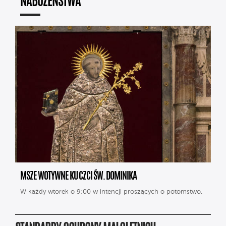
NABOŻEŃSTWA
MSZE WOTYWNE KU CZCI ŚW. DOMINIKA
W każdy wtorek o 9:00 w intencji proszących o potomstwo.