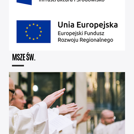
MSZE ŚW.