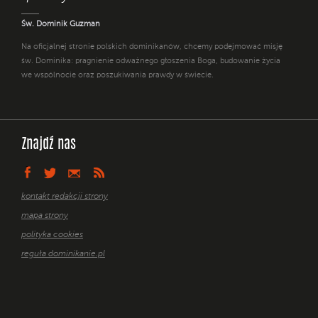
Św. Dominik Guzman
Na oficjalnej stronie polskich dominikanów, chcemy podejmować misję
św. Dominika: pragnienie odważnego głoszenia Boga, budowanie życia
we wspólnocie oraz poszukiwania prawdy w świecie.
Znajdź nas
kontakt redakcji strony
mapa strony
polityka cookies
reguła dominikanie.pl