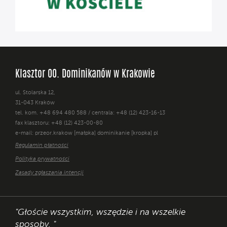
Klasztor OO. Dominikanów w Krakowie
ul. Stolarska 12,
31-043 Kraków
tel. kom. +48 694 480 588 / centrala: +48 (12) 423-16-13
fax klasztoru: +48 (12) 423-00-80
e-mail: przeor.krakow [małpka] dominikanie [kropka] pl
Regulamin płatności
Polityka prywatności
Zasady zgłaszania intencji
"Głoście wszystkim, wszędzie i na wszelkie
sposoby. "