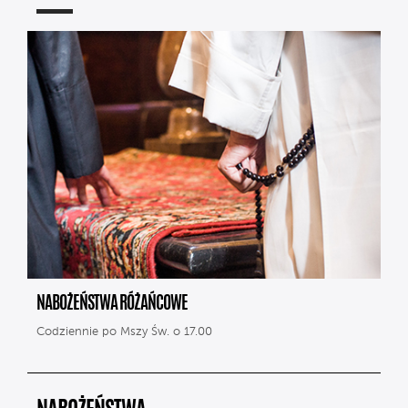
NABOŻEŃSTWA RÓŻAŃCOWE
Codziennie po Mszy Św. o 17.00