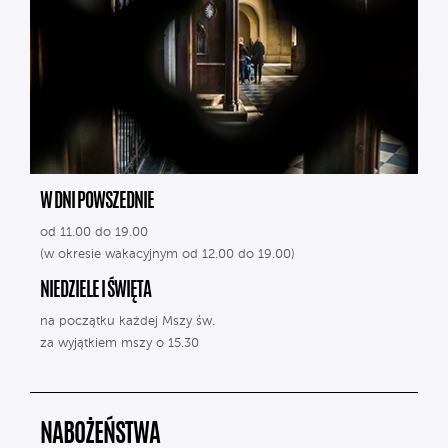
W DNI POWSZEDNIE
od 11.00 do 19.00
(w okresie wakacyjnym od 12.00 do 19.00)
NIEDZIELE I ŚWIĘTA
na początku każdej Mszy św.
za wyjątkiem mszy o 15.30
NABOŻEŃSTWA