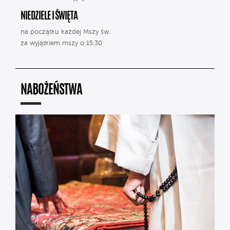
NIEDZIELE I ŚWIĘTA
na początku każdej Mszy św.
za wyjątkiem mszy o 15.30
NABOŻEŃSTWA