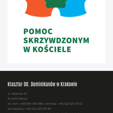
Klasztor OO. Dominikanów w Krakowie
ul. Stolarska 12,
31-043 Kraków
tel. kom. +48 694 480 588 / centrala: +48 (12) 423-16-13
fax klasztoru: +48 (12) 423-00-80