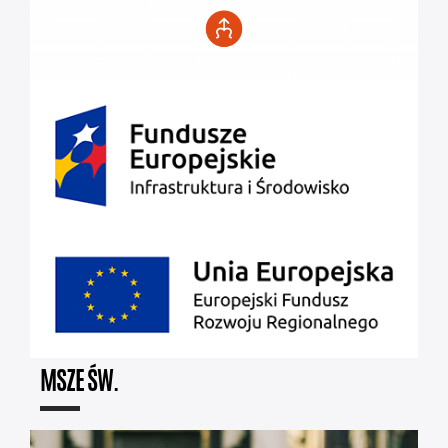
MSZE ŚW.