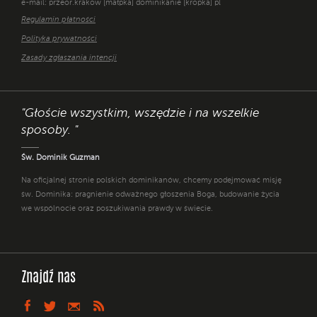
e-mail: przeor.krakow [małpka] dominikanie [kropka] pl
Regulamin płatności
Polityka prywatności
Zasady zgłaszania intencji
"Głoście wszystkim, wszędzie i na wszelkie
sposoby. "
Św. Dominik Guzman
Na oficjalnej stronie polskich dominikanów, chcemy podejmować misję
św. Dominika: pragnienie odważnego głoszenia Boga, budowanie życia
we wspólnocie oraz poszukiwania prawdy w świecie.
Znajdź nas