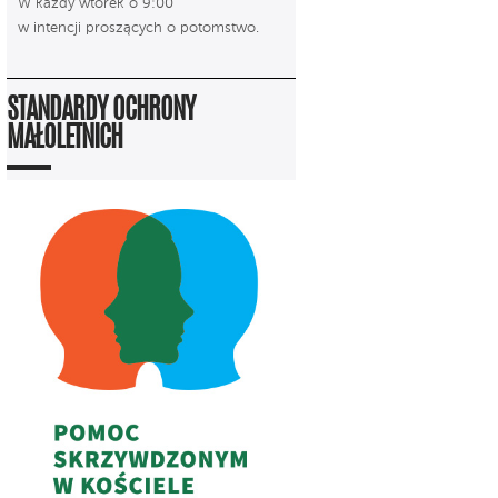
W każdy wtorek o 9:00
w intencji proszących o potomstwo.
STANDARDY OCHRONY
MAŁOLETNICH