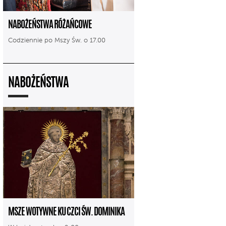
NABOŻEŃSTWA RÓŻAŃCOWE
Codziennie po Mszy Św. o 17.00
NABOŻEŃSTWA
MSZE WOTYWNE KU CZCI ŚW. DOMINIKA