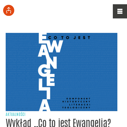
AKTUALNOŚCI
Wykład „Co to jest Ewangelia?