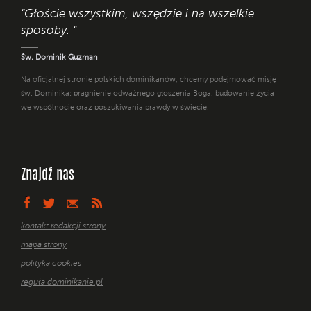
"Głoście wszystkim, wszędzie i na wszelkie
sposoby. "
Św. Dominik Guzman
Na oficjalnej stronie polskich dominikanów, chcemy podejmować misję
św. Dominika: pragnienie odważnego głoszenia Boga, budowanie życia
we wspólnocie oraz poszukiwania prawdy w świecie.
Znajdź nas
kontakt redakcji strony
mapa strony
polityka cookies
reguła dominikanie.pl