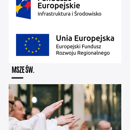
MSZE ŚW.