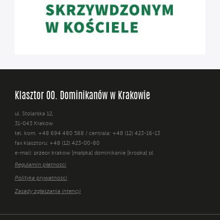
Klasztor OO. Dominikanów w Krakowie
ul. Stolarska 12,
31-043 Kraków
tel. kom. +48 694 480 588 / centrala: +48 (12) 423-16-13
fax klasztoru: +48 (12) 423-00-80
e-mail: przeor.krakow [małpka] dominikanie [kropka] pl
Regulamin płatności
Polityka prywatności
Zasady zgłaszania intencji