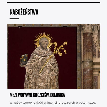
NABOŻEŃSTWA
MSZE WOTYWNE KU CZCI ŚW. DOMINIKA
W każdy wtorek o 9:00 w intencji proszących o potomstwo.