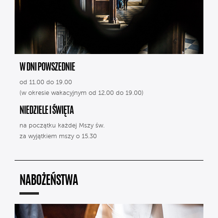
W DNI POWSZEDNIE
od 11.00 do 19.00
(w okresie wakacyjnym od 12.00 do 19.00)
NIEDZIELE I ŚWIĘTA
na początku każdej Mszy św.
za wyjątkiem mszy o 15.30
NABOŻEŃSTWA