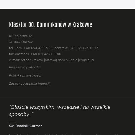
Klasztor OO. Dominikanów w Krakowie
ul. Stolarska 12,
31-043 Kraków
tel. kom. +48 694 480 588 / centrala: +48 (12) 423-16-13
fax klasztoru: +48 (12) 423-00-80
e-mail: przeor.krakow [małpka] dominikanie [kropka] pl
Regulamin płatności
Polityka prywatności
Zasady zgłaszania intencji
"Głoście wszystkim, wszędzie i na wszelkie
sposoby. "
Św. Dominik Guzman