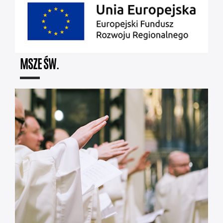
MSZE ŚW.