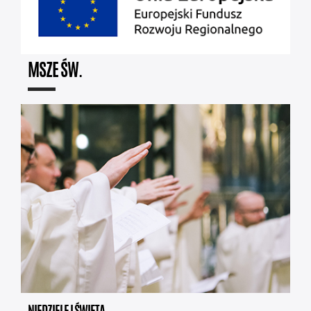
MSZE ŚW.