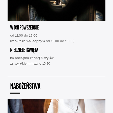
W DNI POWSZEDNIE
od 11.00 do 19.00
(w okresie wakacyjnym od 12.00 do 19.00)
NIEDZIELE I ŚWIĘTA
na początku każdej Mszy św.
za wyjątkiem mszy o 15.30
NABOŻEŃSTWA