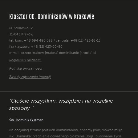
Klasztor OO. Dominikanów w Krakowie
ul. Stolarska 12,
31-043 Kraków
tel. kom. +48 694 480 588 / centrala: +48 (12) 423-16-13
fax klasztoru: +48 (12) 423-00-80
e-mail: przeor.krakow [małpka] dominikanie [kropka] pl
Regulamin płatności
Polityka prywatności
Zasady zgłaszania intencji
"Głoście wszystkim, wszędzie i na wszelkie
sposoby. "
Św. Dominik Guzman
Na oficjalnej stronie polskich dominikanów, chcemy podejmować misję
św. Dominika: pragnienie odważnego głoszenia Boga, budowanie życia