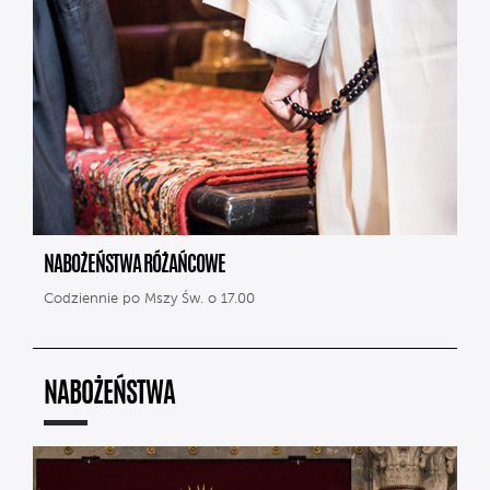
NABOŻEŃSTWA RÓŻAŃCOWE
Codziennie po Mszy Św. o 17.00
NABOŻEŃSTWA