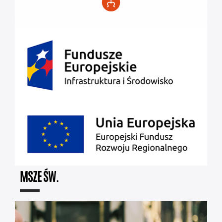
MSZE ŚW.