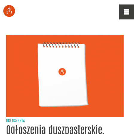
OGŁOSZENIA
Ogłoszenia duszpasterskie,