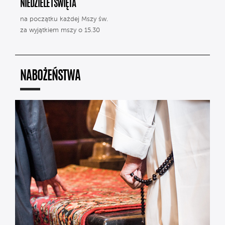
NIEDZIELE I ŚWIĘTA
na początku każdej Mszy św.
za wyjątkiem mszy o 15.30
NABOŻEŃSTWA