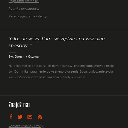
Regulamin płatności
Polityka prywatności
Zasady zgłaszania intencji
"Głoście wszystkim, wszędzie i na wszelkie
sposoby. "
Św. Dominik Guzman
Na oficjalnej stronie polskich dominikanów, chcemy podejmować misję
św. Dominika: pragnienie odważnego głoszenia Boga, budowanie życia
we wspólnocie oraz poszukiwania prawdy w świecie.
Znajdź nas
kontakt redakcji strony