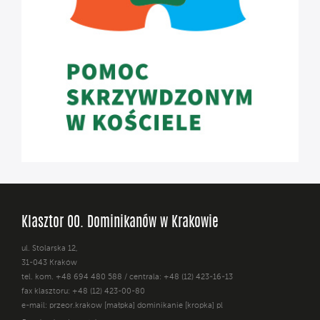
Klasztor OO. Dominikanów w Krakowie
ul. Stolarska 12,
31-043 Kraków
tel. kom. +48 694 480 588 / centrala: +48 (12) 423-16-13
fax klasztoru: +48 (12) 423-00-80
e-mail: przeor.krakow [małpka] dominikanie [kropka] pl