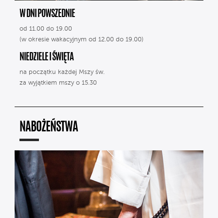
W DNI POWSZEDNIE
od 11.00 do 19.00
(w okresie wakacyjnym od 12.00 do 19.00)
NIEDZIELE I ŚWIĘTA
na początku każdej Mszy św.
za wyjątkiem mszy o 15.30
NABOŻEŃSTWA