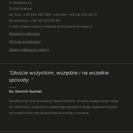
ul. Stolarska 12,
31-043 Kraków
tel. kom. +48 694 480 588 / centrala: +48 (12) 423-16-13
fax klasztoru: +48 (12) 423-00-80
e-mail: przeor.krakow [małpka] dominikanie [kropka] pl
Regulamin płatności
Polityka prywatności
Zasady zgłaszania intencji
"Głoście wszystkim, wszędzie i na wszelkie
sposoby. "
Św. Dominik Guzman
Na oficjalnej stronie polskich dominikanów, chcemy podejmować misję
św. Dominika: pragnienie odważnego głoszenia Boga, budowanie życia
we wspólnocie oraz poszukiwania prawdy w świecie.