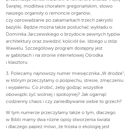
Świętej, modlitwa chorałem gregoriańskim, słowo
naszego organisty o remoncie organów,
czy oprowadzanie po zakamarkach trzech zakrystii
bazyliki. Będzie można także posłuchać wykładu o.
Dominika Jarczewskiego o brzydocie pewnych typów
architektury oraz zwiedzić kościół św. Idziego u stóp
Wawelu. Szczegółowy program dostępny jest
w gablotach i na stronie internetowej Ośrodka
i klasztoru.
3. Polecamy najnowszy numer miesięcznika „W drodze”,
w którym przeczytamy o pośpiechu, stresie, zmęczeniu
i wypaleniu. Co zrobić, żeby godząc wszystkie
obowiązki żyć wolniej i spokojniej? Jak ogarnąć
codzienny chaos i czy zaniedbywanie siebie to grzech?
W tym numerze przeczytamy także o tym, dlaczego
w Biblii mamy dwa różne opisy stworzenia świata
i dlaczego papież mówi, że troska o ekologię jest