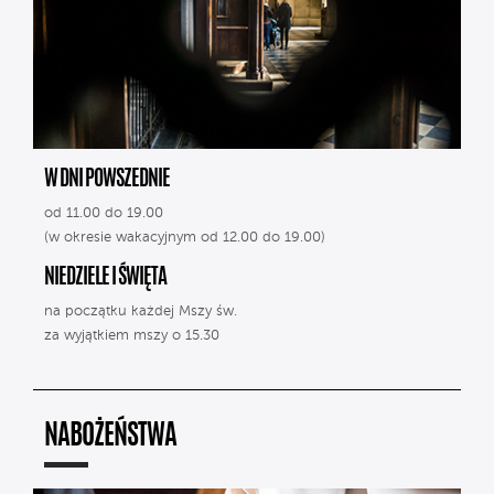
W DNI POWSZEDNIE
od 11.00 do 19.00
(w okresie wakacyjnym od 12.00 do 19.00)
NIEDZIELE I ŚWIĘTA
na początku każdej Mszy św.
za wyjątkiem mszy o 15.30
NABOŻEŃSTWA