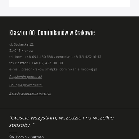
Klasztor OO. Dominikanów w Krakowie
ul. Stolarska 12,
31-043 Kraków
tel. kom. +48 694 480 588 / centrala: +48 (12) 423-16-13
fax klasztoru: +48 (12) 423-00-80
e-mail: przeor.krakow [małpka] dominikanie [kropka] pl
Regulamin płatności
Polityka prywatności
Zasady zgłaszania intencji
"Głoście wszystkim, wszędzie i na wszelkie
sposoby. "
Św. Dominik Guzman