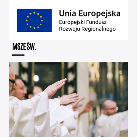
MSZE ŚW.