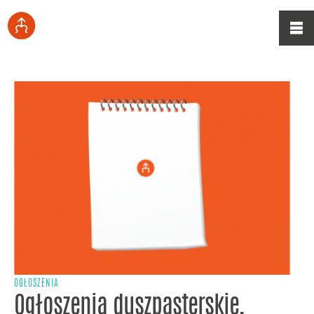
OGŁOSZENIA
Ogłoszenia duszpasterskie,