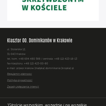
Klasztor OO. Dominikanów w Krakowie
ul. Stolarska 12,
31-043 Kraków
tel. kom. +48 694 480 588 / centrala: +48 (12) 423-16-13
fax klasztoru: +48 (12) 423-00-80
e-mail: przeor.krakow [małpka] dominikanie [kropka] pl
Regulamin płatności
Polityka prywatności
Zasady zgłaszania intencji
"Głoście wszystkim, wszędzie i na wszelkie