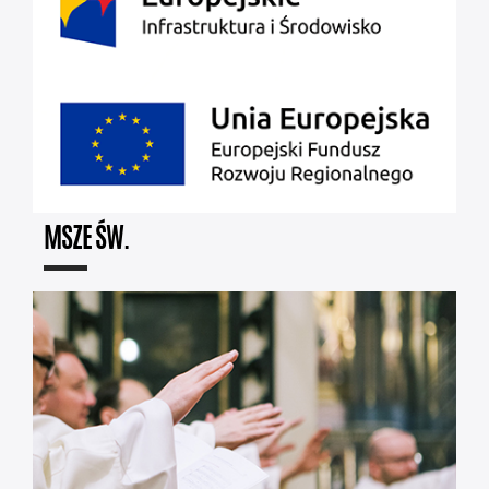
MSZE ŚW.