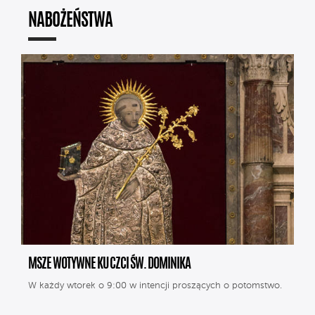
NABOŻEŃSTWA
MSZE WOTYWNE KU CZCI ŚW. DOMINIKA
W każdy wtorek o 9:00 w intencji proszących o potomstwo.