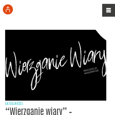
AKTUALNOŚCI
“Wierzganie wiary” –