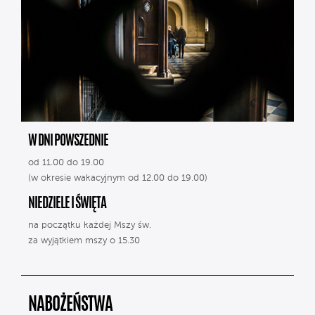
W DNI POWSZEDNIE
od 11.00 do 19.00
(w okresie wakacyjnym od 12.00 do 19.00)
NIEDZIELE I ŚWIĘTA
na początku każdej Mszy św.
za wyjątkiem mszy o 15.30
NABOŻEŃSTWA