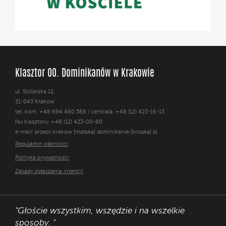
Klasztor OO. Dominikanów w Krakowie
ul. Stolarska 12,
31-043 Kraków
tel. kom. +48 694 480 588 / centrala: +48 (12) 423-16-13
fax klasztoru: +48 (12) 423-00-80
e-mail: przeor.krakow [małpka] dominikanie [kropka] pl
Regulamin płatności
Polityka prywatności
Zasady zgłaszania intencji
"Głoście wszystkim, wszędzie i na wszelkie
sposoby. "