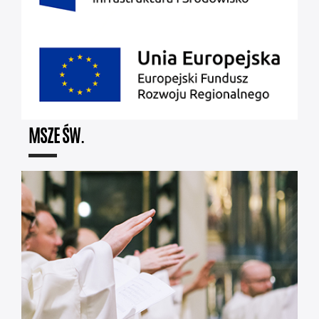
MSZE ŚW.