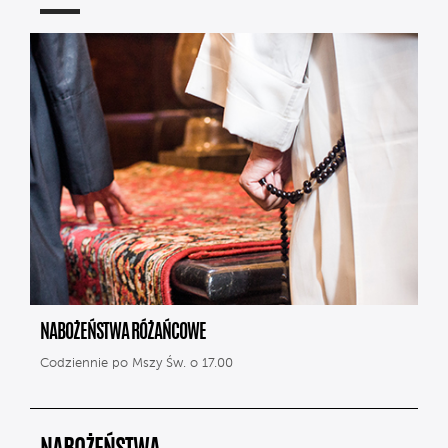
NABOŻEŃSTWA RÓŻAŃCOWE
Codziennie po Mszy Św. o 17.00