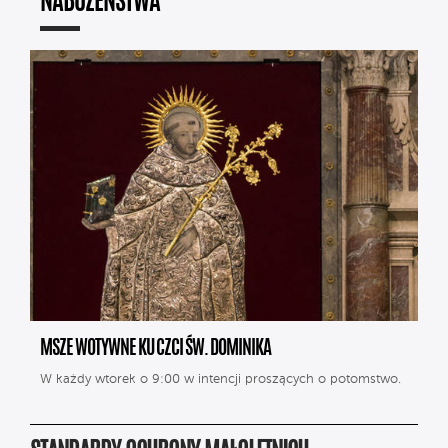
NABOŻEŃSTWA
MSZE WOTYWNE KU CZCI ŚW. DOMINIKA
W każdy wtorek o 9:00 w intencji proszących o potomstwo.