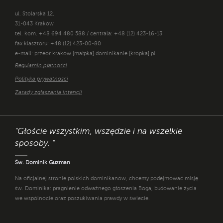
ul. Stolarska 12,
31-043 Kraków
tel. kom. +48 694 480 588 / centrala: +48 (12) 423-16-13
fax klasztoru: +48 (12) 423-00-80
e-mail: przeor.krakow [małpka] dominikanie [kropka] pl
Regulamin płatności
Polityka prywatności
Zasady zgłaszania intencji
"Głoście wszystkim, wszędzie i na wszelkie
sposoby. "
Św. Dominik Guzman
Na oficjalnej stronie polskich dominikanów, chcemy podejmować misję
św. Dominika: pragnienie odważnego głoszenia Boga, budowanie życia
we wspólnocie oraz poszukiwania prawdy w świecie.