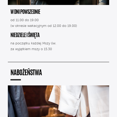
W DNI POWSZEDNIE
od 11.00 do 19.00
(w okresie wakacyjnym od 12.00 do 19.00)
NIEDZIELE I ŚWIĘTA
na początku każdej Mszy św.
za wyjątkiem mszy o 15.30
NABOŻEŃSTWA