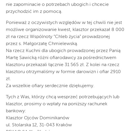
nie zapominacie o potrzebach ubogich i chcecie
przychodzić im z pomocą.
Ponieważ z oczywistych względów w tej chwili nie jest
możliwe organizowanie kwest, klasztor przekazał 8 000
zł na rzecz Wspólnoty “Chleb życia” prowadzonej
przez s. Małgorzatę Chmielewską.
Na rzecz Kuchni dla ubogich prowadzonej przez Panią
Martę Sawicką różni ofiarodawcy za pośrednictwem
klasztoru przekazali łącznie 31 565 zł. Z kolei na rzecz
klasztoru otrzymaliśmy w formie darowizn i ofiar 2910
zł.
Za wszelkie ofiary serdecznie dziękujemy.
Tych z Was, którzy chcą wesprzeć potrzebujących lub
klasztor, prosimy o wpłaty na poniższy rachunek
bankowy:
Klasztor Ojców Dominikanów
ul. Stolarska 12, 31-043 Kraków