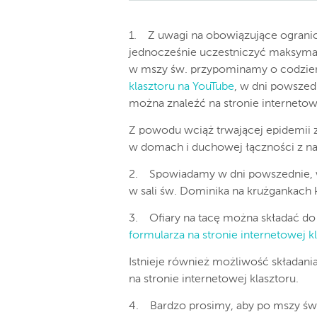
1. Z uwagi na obowiązujące ogranic
jednocześnie uczestniczyć maksymal
w mszy św. przypominamy o codzien
klasztoru na YouTube
, w dni powszedn
można znaleźć na stronie internetowe
Z powodu wciąż trwającej epidemii 
w domach i duchowej łączności z n
2. Spowiadamy w dni powszednie, w 
w sali św. Dominika na krużgankach k
3. Ofiary na tacę można składać do
formularza na stronie internetowej k
Istnieje również możliwość składani
na stronie internetowej klasztoru.
4. Bardzo prosimy, aby po mszy św