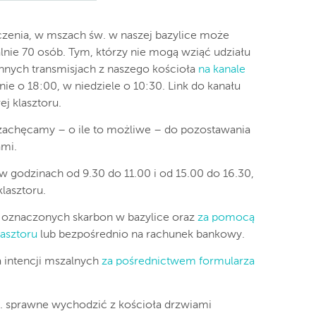
zenia, w mszach św. w naszej bazylice może
nie 70 osób. Tym, którzy nie mogą wziąć udziału
nych transmisjach z naszego kościoła
na kanale
ie o 18:00, w niedziele o 10:30. Link do kanału
j klasztoru.
zachęcamy – o ile to możliwe – do pozostawania
ami.
godzinach od 9.30 do 11.00 i od 15.00 do 16.30,
lasztoru.
 oznaczonych skarbon w bazylice oraz
za pomocą
lasztoru
lub bezpośrednio na rachunek bankowy.
a intencji mszalnych
za pośrednictwem formularza
. sprawne wychodzić z kościoła drzwiami