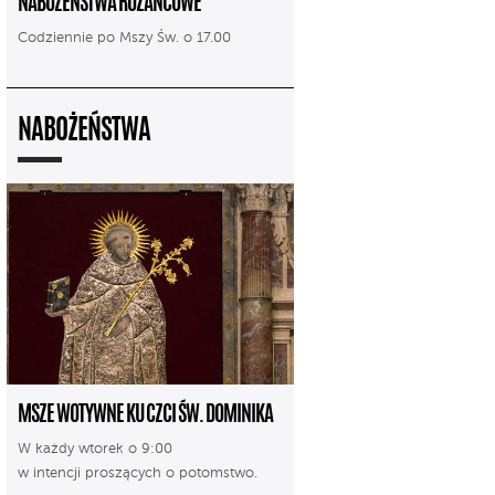
NABOŻEŃSTWA RÓŻAŃCOWE
Codziennie po Mszy Św. o 17.00
NABOŻEŃSTWA
MSZE WOTYWNE KU CZCI ŚW. DOMINIKA
W każdy wtorek o 9:00
w intencji proszących o potomstwo.