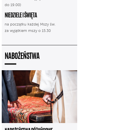
do 19.00)
NIEDZIELE I ŚWIĘTA
na początku każdej Mszy św.
za wyjątkiem mszy o 15.30
NABOŻEŃSTWA