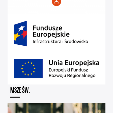
MSZE ŚW.