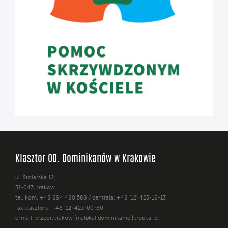
Klasztor OO. Dominikanów w Krakowie
ul. Stolarska 12,
31-043 Kraków
tel. kom. +48 694 480 588 / centrala: +48 (12) 423-16-13
fax klasztoru: +48 (12) 423-00-80
e-mail: przeor.krakow [małpka] dominikanie [kropka] pl