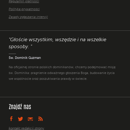
Regulamin płatności
Polityka prywatności
Zasady zgłaszania intencji
"Głoście wszystkim, wszędzie i na wszelkie
sposoby. "
Św. Dominik Guzman
Na oficjalnej stronie polskich dominikanów, chcemy podejmować misję
św. Dominika: pragnienie odważnego głoszenia Boga, budowanie życia
we wspólnocie oraz poszukiwania prawdy w świecie.
Znajdź nas
kontakt redakcji strony