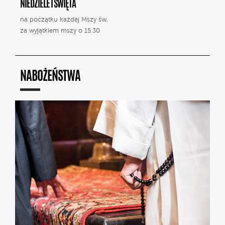
NIEDZIELE I ŚWIĘTA
na początku każdej Mszy św.
za wyjątkiem mszy o 15.30
NABOŻEŃSTWA