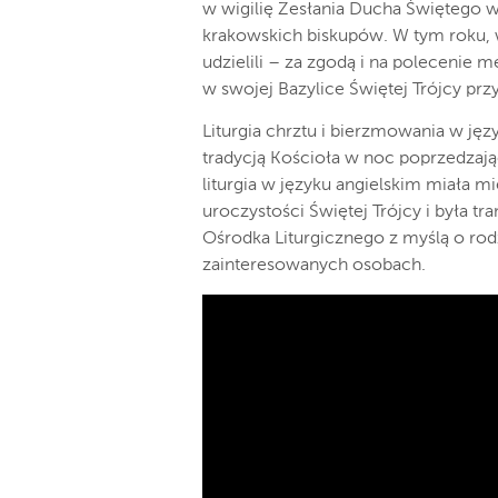
w wigilię Zesłania Ducha Świętego w
krakowskich biskupów. W tym roku,
udzielili – za zgodą i na polecenie
w swojej Bazylice Świętej Trójcy przy 
Liturgia chrztu i bierzmowania w ję
tradycją Kościoła w noc poprzedzaj
liturgia w języku angielskim miała 
uroczystości Świętej Trójcy i była 
Ośrodka Liturgicznego z myślą o rod
zainteresowanych osobach.