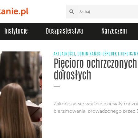
Instytucje
Duszpasterstwa
Narzeczeni
,
AKTUALNOŚCI
DOMINIKAŃSKI OŚRODEK LITURGICZN
Pięcioro ochrzczonych
dorosłych
Zakończył się właśnie dziesiąty roczn
bierzmowania, prowadzonego przez D