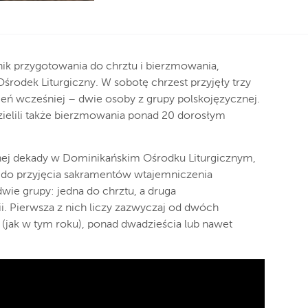
znik przygotowania do chrztu i bierzmowania,
rodek Liturgiczny. W sobotę chrzest przyjęły trzy
zień wcześniej – dwie osoby z grupy polskojęzycznej.
ielili także bierzmowania ponad 20 dorosłym
ej dekady w Dominikańskim Ośrodku Liturgicznym,
, do przyjęcia sakramentów wtajemniczenia
wie grupy: jedna do chrztu, a druga
. Pierwsza z nich liczy zazwyczaj od dwóch
e (jak w tym roku), ponad dwadzieścia lub nawet