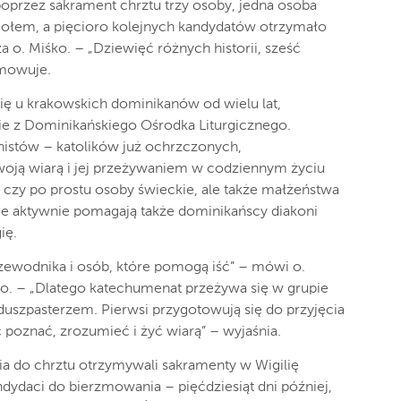
poprzez sakrament chrztu trzy osoby, jedna osoba
ciołem, a pięcioro kolejnych kandydatów otrzymało
 o. Miśko. – „Dziewięć różnych historii, sześć
umowuje.
ę u krakowskich dominikanów od wielu lat,
ie z Dominikańskiego Ośrodka Liturgicznego.
istów – katolików już ochrzczonych,
woją wiarą i jej przeżywaniem w codziennym życiu
i czy po prostu osoby świeckie, ale także małżeństwa
sie aktywnie pomagają także dominikańscy diakoni
ię.
zewodnika i osób, które pomogą iść” – mówi o.
go. – „Dlatego katechumenat przeżywa się w grupie
uszpasterzem. Pierwsi przygotowują się do przyjęcia
poznać, zrozumieć i żyć wiarą” – wyjaśnia.
a do chrztu otrzymywali sakramenty w Wigilię
ndydaci do bierzmowania – pięćdziesiąt dni później,