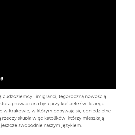
ą cudzoziemcy i imigranci, tegoroczną nowością
która prowadzona była przy kościele św. Idziego
e w Krakowie, w którym odbywają się coniedzielne
ą rzeczy skupia więc katolików, którzy mieszkają
ię jeszcze swobodnie naszym językiem.