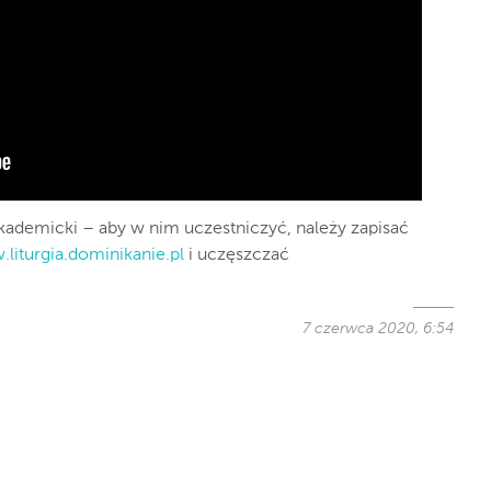
kademicki – aby w nim uczestniczyć, należy zapisać
liturgia.dominikanie.pl
i uczęszczać
7 czerwca 2020, 6:54