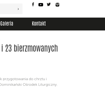
Facebook
YouTube
Twitter
Instagram
Galeria
Kontakt
Y
 i 23 bierzmowanych
ik przygotowania do chrztu i
ominikański Ośrodek Liturgiczny.