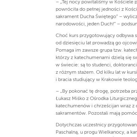
– „Tej nocy powitaliśmy w Kościele 
powróciła do pełnej jedności z Koś
sakrament Ducha Świętego” – wylicza
narodowości, jeden Duch!” – pods
Choć kurs przygotowujący odbywa si
od dziesięciu lat prowadzą go ojcow
Pomaga im zawsze grupa tzw. katech
którzy z katechumenami dzielą się s
w świecie: są to studenci, doktoranc
z różnym stażem. Od kilku lat w kur
i bracia studiujący w Krakowie teolog
– „By pokonać tę drogę, potrzeba pr
Łukasz Miśko z Ośrodka Liturgiczne
katechumenów i chrześcijan wraz z d
sakramentów. Pozostali mają pomóc 
Dotychczas uczestnicy przygotowani
Paschalną, u progu Wielkanocy, a ka