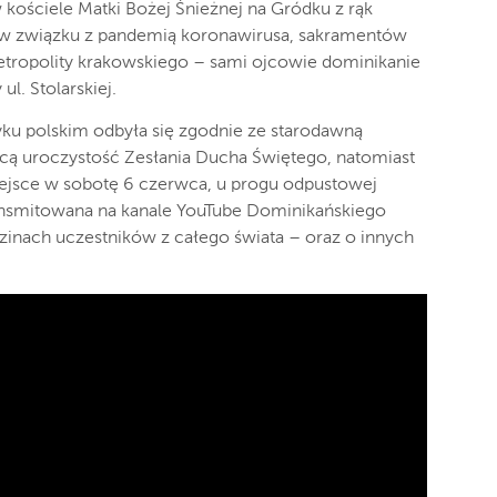
 kościele Matki Bożej Śnieżnej na Gródku z rąk
 w związku z pandemią koronawirusa, sakramentów
 metropolity krakowskiego – sami ojcowie dominikanie
ul. Stolarskiej.
zyku polskim odbyła się zgodnie ze starodawną
ącą uroczystość Zesłania Ducha Świętego, natomiast
miejsce w sobotę 6 czerwca, u progu odpustowej
transmitowana na kanale YouTube Dominikańskiego
zinach uczestników z całego świata – oraz o innych