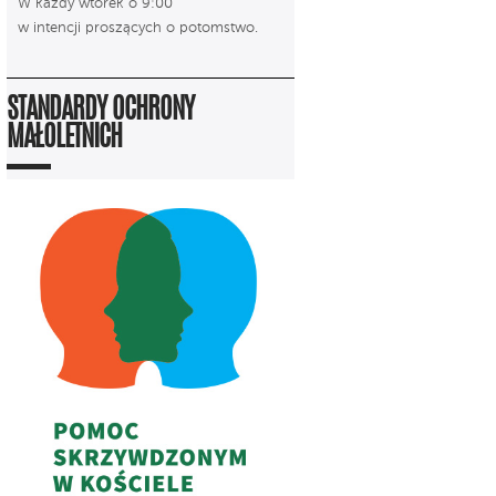
W każdy wtorek o 9:00
w intencji proszących o potomstwo.
STANDARDY OCHRONY
MAŁOLETNICH