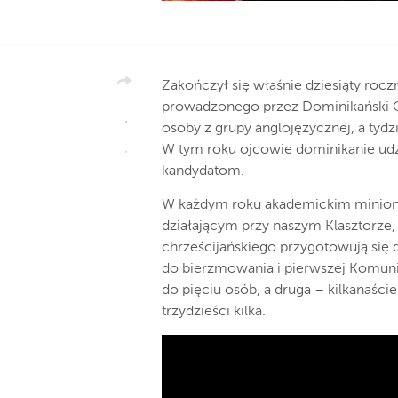
Zakończył się właśnie dziesiąty roc
prowadzonego przez Dominikański Oś
osoby z grupy anglojęzycznej, a tyd
W tym roku ojcowie dominikanie udz
kandydatom.
W każdym roku akademickim minion
działającym przy naszym Klasztorze
chrześcijańskiego przygotowują się d
do bierzmowania i pierwszej Komunii
do pięciu osób, a druga – kilkanaści
trzydzieści kilka.