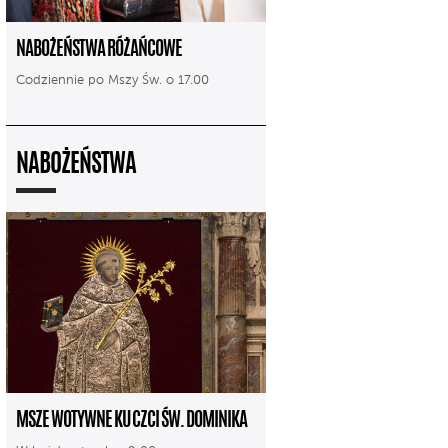
NABOŻEŃSTWA RÓŻAŃCOWE
Codziennie po Mszy Św. o 17.00
NABOŻEŃSTWA
MSZE WOTYWNE KU CZCI ŚW. DOMINIKA