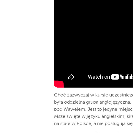
Choć zazwyczaj w kursie uczestnicz
była oddzielna grupa anglojęzyczna, 
pod Wawelem. Jest to jedyne miejsc
Msze święte w języku angielskim, sił
na stałe w Polsce, a nie posługują s