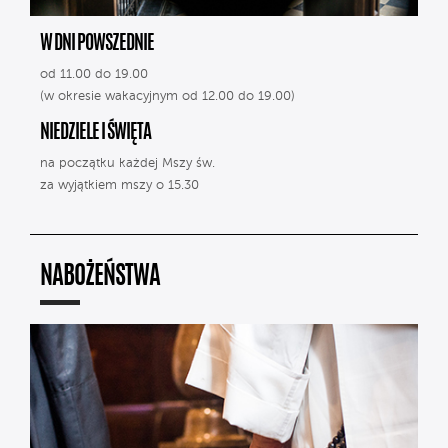
W DNI POWSZEDNIE
od 11.00 do 19.00
(w okresie wakacyjnym od 12.00 do 19.00)
NIEDZIELE I ŚWIĘTA
na początku każdej Mszy św.
za wyjątkiem mszy o 15.30
NABOŻEŃSTWA