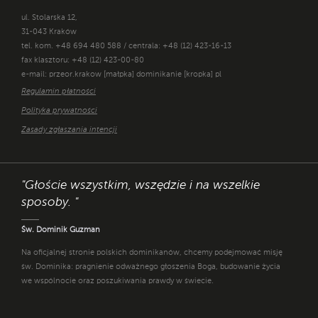
ul. Stolarska 12,
31-043 Kraków
tel. kom. +48 694 480 588 / centrala: +48 (12) 423-16-13
fax klasztoru: +48 (12) 423-00-80
e-mail: przeor.krakow [małpka] dominikanie [kropka] pl
Regulamin płatności
Polityka prywatności
Zasady zgłaszania intencji
"Głoście wszystkim, wszędzie i na wszelkie
sposoby. "
Św. Dominik Guzman
Na oficjalnej stronie polskich dominikanów, chcemy podejmować misję
św. Dominika: pragnienie odważnego głoszenia Boga, budowanie życia
we wspólnocie oraz poszukiwania prawdy w świecie.