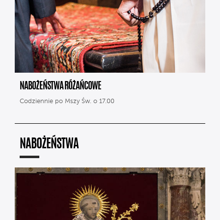
NABOŻEŃSTWA RÓŻAŃCOWE
Codziennie po Mszy Św. o 17.00
NABOŻEŃSTWA