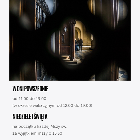
W DNI POWSZEDNIE
od 11.00 do 19.00
(w okresie wakacyjnym od 12.00 do 19.00)
NIEDZIELE I ŚWIĘTA
na początku każdej Mszy św.
za wyjątkiem mszy o 15.30