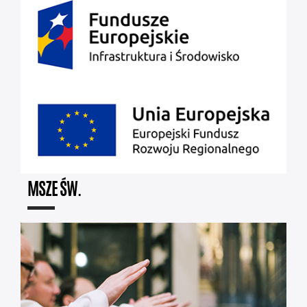
MSZE ŚW.