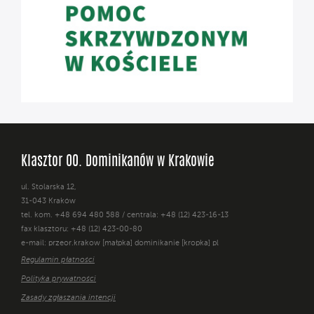
Klasztor OO. Dominikanów w Krakowie
ul. Stolarska 12,
31-043 Kraków
tel. kom. +48 694 480 588 / centrala: +48 (12) 423-16-13
fax klasztoru: +48 (12) 423-00-80
e-mail: przeor.krakow [małpka] dominikanie [kropka] pl
Regulamin płatności
Polityka prywatności
Zasady zgłaszania intencji