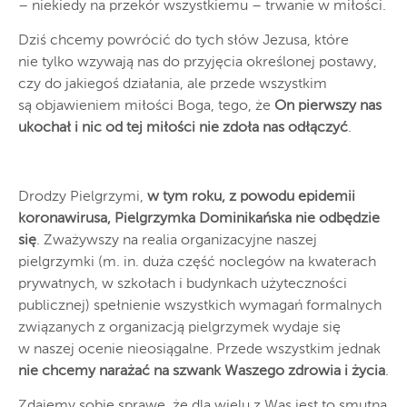
– niekiedy na przekór wszystkiemu – trwanie w miłości.
Dziś chcemy powrócić do tych słów Jezusa, które
nie tylko wzywają nas do przyjęcia określonej postawy,
czy do jakiegoś działania, ale przede wszystkim
są objawieniem miłości Boga, tego, że
On pierwszy nas
ukochał i nic od tej miłości nie zdoła nas odłączyć
.
Drodzy Pielgrzymi,
w tym roku, z powodu epidemii
koronawirusa, Pielgrzymka Dominikańska nie odbędzie
się
. Zważywszy na realia organizacyjne naszej
pielgrzymki (m. in. duża część noclegów na kwaterach
prywatnych, w szkołach i budynkach użyteczności
publicznej) spełnienie wszystkich wymagań formalnych
związanych z organizacją pielgrzymek wydaje się
w naszej ocenie nieosiągalne. Przede wszystkim jednak
nie chcemy narażać na szwank Waszego zdrowia i życia
.
Zdajemy sobie sprawę, że dla wielu z Was jest to smutna