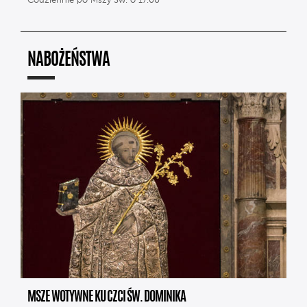
Codziennie po Mszy Św. o 17.00
NABOŻEŃSTWA
MSZE WOTYWNE KU CZCI ŚW. DOMINIKA