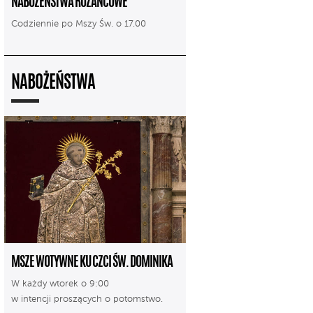
NABOŻEŃSTWA RÓŻAŃCOWE
Codziennie po Mszy Św. o 17.00
NABOŻEŃSTWA
MSZE WOTYWNE KU CZCI ŚW. DOMINIKA
W każdy wtorek o 9:00
w intencji proszących o potomstwo.