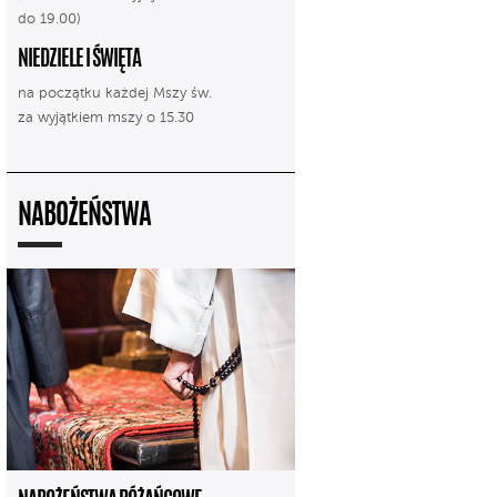
do 19.00)
NIEDZIELE I ŚWIĘTA
na początku każdej Mszy św.
za wyjątkiem mszy o 15.30
NABOŻEŃSTWA