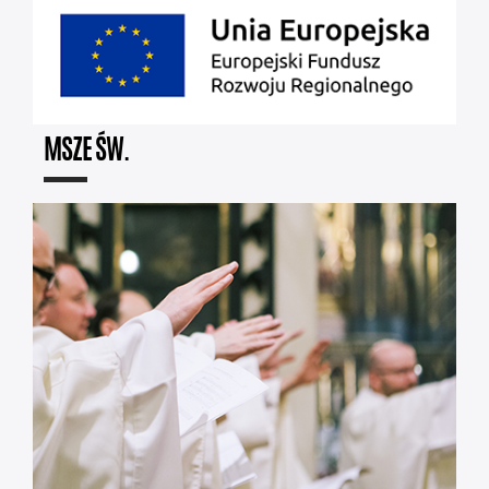
MSZE ŚW.