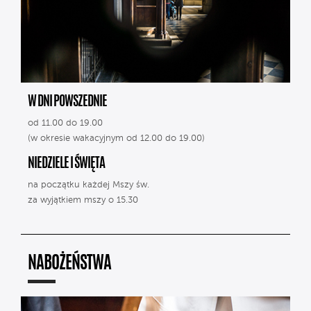
W DNI POWSZEDNIE
od 11.00 do 19.00
(w okresie wakacyjnym od 12.00 do 19.00)
NIEDZIELE I ŚWIĘTA
na początku każdej Mszy św.
za wyjątkiem mszy o 15.30
NABOŻEŃSTWA