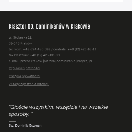
Klasztor OO. Dominikanów w Krakowie
ul. Stolarska 12,
31-043 Kraków
tel. kom. +48 694 480 588 / centrala: +48 (12) 423-16-13
fax klasztoru: +48 (12) 423-00-80
e-mail: przeor.krakow [małpka] dominikanie [kropka] pl
Regulamin płatności
Polityka prywatności
Zasady zgłaszania intencji
"Głoście wszystkim, wszędzie i na wszelkie
sposoby. "
Św. Dominik Guzman