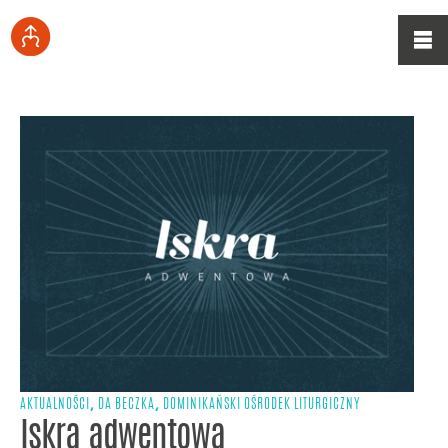
,
,
AKTUALNOŚCI
DA BECZKA
DOMINIKAŃSKI OŚRODEK LITURGICZNY
Iskra adwentowa