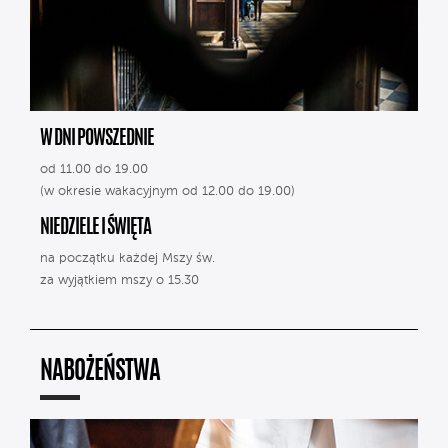
W DNI POWSZEDNIE
od 11.00 do 19.00
(w okresie wakacyjnym od 12.00 do 19.00)
NIEDZIELE I ŚWIĘTA
na początku każdej Mszy św.
za wyjątkiem mszy o 15.30
NABOŻEŃSTWA