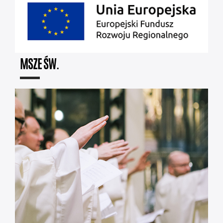
MSZE ŚW.