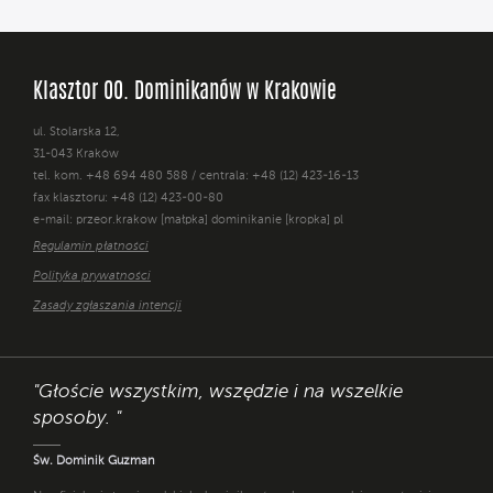
Klasztor OO. Dominikanów w Krakowie
ul. Stolarska 12,
31-043 Kraków
tel. kom. +48 694 480 588 / centrala: +48 (12) 423-16-13
fax klasztoru: +48 (12) 423-00-80
e-mail: przeor.krakow [małpka] dominikanie [kropka] pl
Regulamin płatności
Polityka prywatności
Zasady zgłaszania intencji
"Głoście wszystkim, wszędzie i na wszelkie
sposoby. "
Św. Dominik Guzman