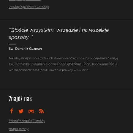
Zasady zgłaszania intencji
"Głoście wszystkim, wszędzie i na wszelkie
sposoby. "
Św. Dominik Guzman
Na oficjalnej stronie polskich dominikanów, chcemy podejmować misję
św. Dominika: pragnienie odważnego głoszenia Boga, budowanie życia
we wspólnocie oraz poszukiwania prawdy w świecie.
Znajdź nas
kontakt redakcji strony
mapa strony