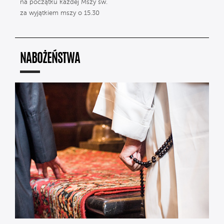
na początku każdej Mszy św.
za wyjątkiem mszy o 15.30
NABOŻEŃSTWA