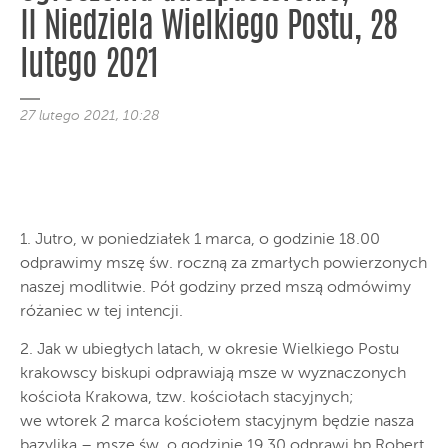
II Niedziela Wielkiego Postu, 28
lutego 2021
27 lutego 2021, 10:28
1. Jutro, w poniedziałek 1 marca, o godzinie 18.00
odprawimy mszę św. roczną za zmarłych powierzonych
naszej modlitwie. Pół godziny przed mszą odmówimy
różaniec w tej intencji.
2. Jak w ubiegłych latach, w okresie Wielkiego Postu
krakowscy biskupi odprawiają msze w wyznaczonych
kościoła Krakowa, tzw. kościołach stacyjnych;
we wtorek 2 marca kościołem stacyjnym będzie nasza
bazylika – mszę św. o godzinie 19.30 odprawi bp Robert