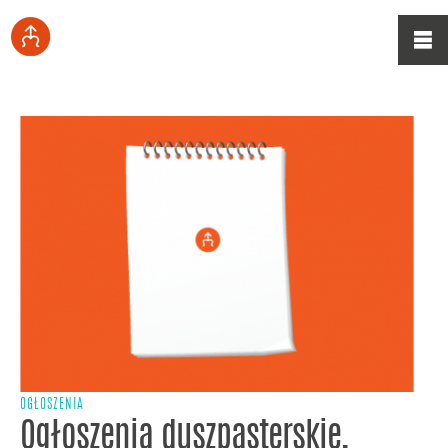
OGŁOSZENIA
Ogłoszenia duszpasterskie,