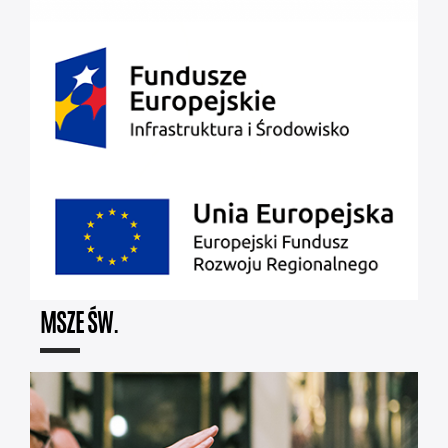
MSZE ŚW.