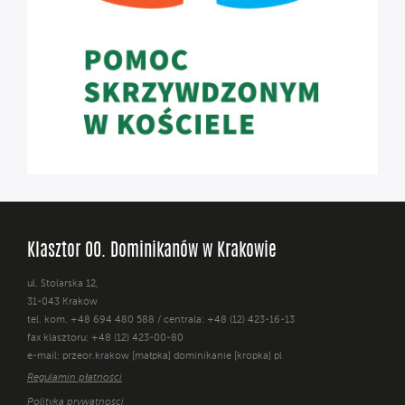
Klasztor OO. Dominikanów w Krakowie
ul. Stolarska 12,
31-043 Kraków
tel. kom. +48 694 480 588 / centrala: +48 (12) 423-16-13
fax klasztoru: +48 (12) 423-00-80
e-mail: przeor.krakow [małpka] dominikanie [kropka] pl
Regulamin płatności
Polityka prywatności