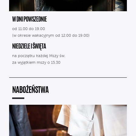
W DNI POWSZEDNIE
od 11.00 do 19.00
(w okresie wakacyjnym od 12.00 do 19.00)
NIEDZIELE I ŚWIĘTA
na początku każdej Mszy św.
za wyjątkiem mszy o 15.30
NABOŻEŃSTWA