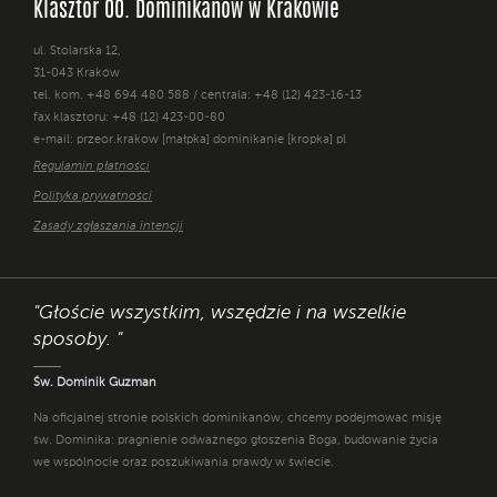
Klasztor OO. Dominikanów w Krakowie
ul. Stolarska 12,
31-043 Kraków
tel. kom. +48 694 480 588 / centrala: +48 (12) 423-16-13
fax klasztoru: +48 (12) 423-00-80
e-mail: przeor.krakow [małpka] dominikanie [kropka] pl
Regulamin płatności
Polityka prywatności
Zasady zgłaszania intencji
"Głoście wszystkim, wszędzie i na wszelkie
sposoby. "
Św. Dominik Guzman
Na oficjalnej stronie polskich dominikanów, chcemy podejmować misję
św. Dominika: pragnienie odważnego głoszenia Boga, budowanie życia
we wspólnocie oraz poszukiwania prawdy w świecie.