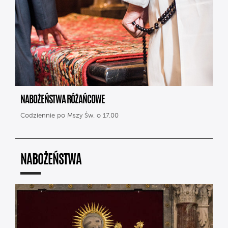
NABOŻEŃSTWA RÓŻAŃCOWE
Codziennie po Mszy Św. o 17.00
NABOŻEŃSTWA