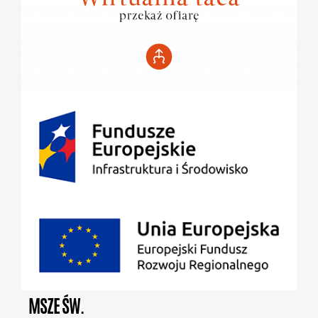
MSZE ŚW.