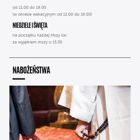
od 11.00 do 19.00
(w okresie wakacyjnym od 12.00 do 19.00)
NIEDZIELE I ŚWIĘTA
na początku każdej Mszy św.
za wyjątkiem mszy o 15.30
NABOŻEŃSTWA