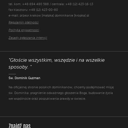
tel. kom. +48 694 480 588 / centrala: +48 (12) 423-16-13
fax klasztoru: +48 (12) 423-00-80
e-mail: przeor.krakow [małpka] dominikanie [kropka] pl
Regulamin płatności
Polityka prywatności
Zasady zgłaszania intencji
"Głoście wszystkim, wszędzie i na wszelkie
sposoby. "
Św. Dominik Guzman
Na oficjalnej stronie polskich dominikanów, chcemy podejmować misję
św. Dominika: pragnienie odważnego głoszenia Boga, budowanie życia
we wspólnocie oraz poszukiwania prawdy w świecie.
Znajdź nas