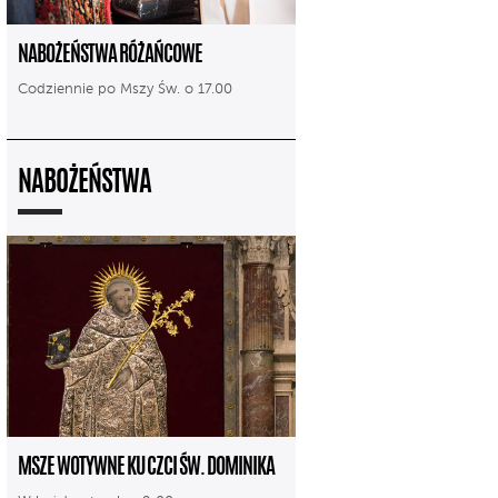
NABOŻEŃSTWA RÓŻAŃCOWE
Codziennie po Mszy Św. o 17.00
NABOŻEŃSTWA
MSZE WOTYWNE KU CZCI ŚW. DOMINIKA