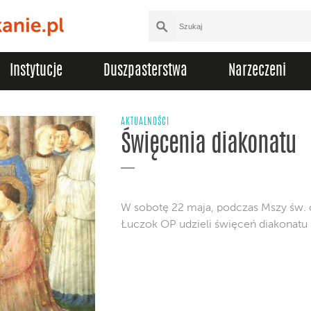
Instytucje
Duszpasterstwa
Narzeczeni
AKTUALNOŚCI
Święcenia diakonatu
W sobotę 22 maja, podczas Mszy św. o
Łuczok OP udzieli święceń diakonatu