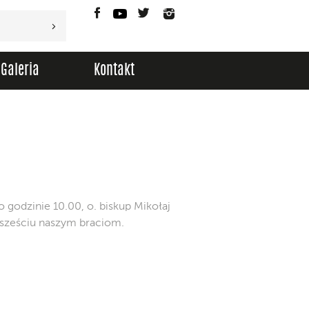
Facebook
YouTube
Twitter
Instagram
Galeria
Kontakt
 godzinie 10.00, o. biskup Mikołaj
 sześciu naszym braciom.