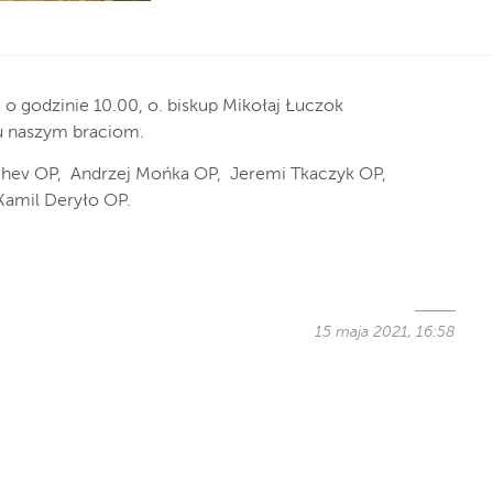
o godzinie 10.00, o. biskup Mikołaj Łuczok
iu naszym braciom.
shchev OP, Andrzej Mońka OP, Jeremi Tkaczyk OP,
Kamil Deryło OP.
15 maja 2021, 16:58