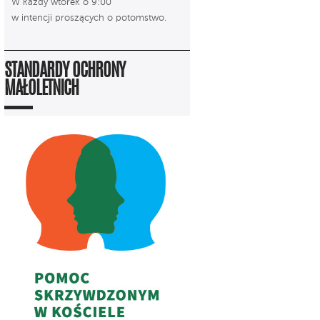
W każdy wtorek o 9:00
w intencji proszących o potomstwo.
STANDARDY OCHRONY
MAŁOLETNICH