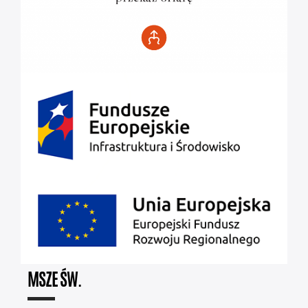
MSZE ŚW.