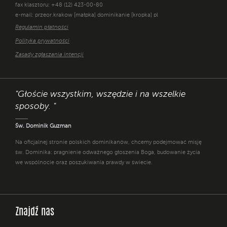
fax klasztoru: +48 (12) 423-00-80
e-mail: przeor.krakow [małpka] dominikanie [kropka] pl
Regulamin płatności
Polityka prywatności
Zasady zgłaszania intencji
"Głoście wszystkim, wszędzie i na wszelkie
sposoby. "
Św. Dominik Guzman
Na oficjalnej stronie polskich dominikanów, chcemy podejmować misję
św. Dominika: pragnienie odważnego głoszenia Boga, budowanie życia
we wspólnocie oraz poszukiwania prawdy w świecie.
Znajdź nas