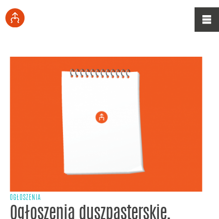
OGŁOSZENIA
Ogłoszenia duszpasterskie,