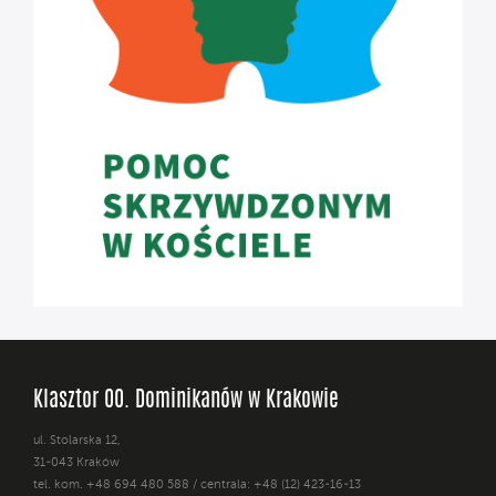
Klasztor OO. Dominikanów w Krakowie
ul. Stolarska 12,
31-043 Kraków
tel. kom. +48 694 480 588 / centrala: +48 (12) 423-16-13