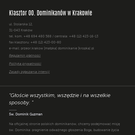
Klasztor OO. Dominikanów w Krakowie
ul. Stolarska 12,
31-043 Kraków
tel. kom. +48 694 480 588 / centrala: +48 (12) 423-16-13
fax klasztoru: +48 (12) 423-00-80
e-mail: przeor.krakow [małpka] dominikanie [kropka] pl
Regulamin płatności
Polityka prywatności
Zasady zgłaszania intencji
"Głoście wszystkim, wszędzie i na wszelkie
sposoby. "
Św. Dominik Guzman
Na oficjalnej stronie polskich dominikanów, chcemy podejmować misję
św. Dominika: pragnienie odważnego głoszenia Boga, budowanie życia