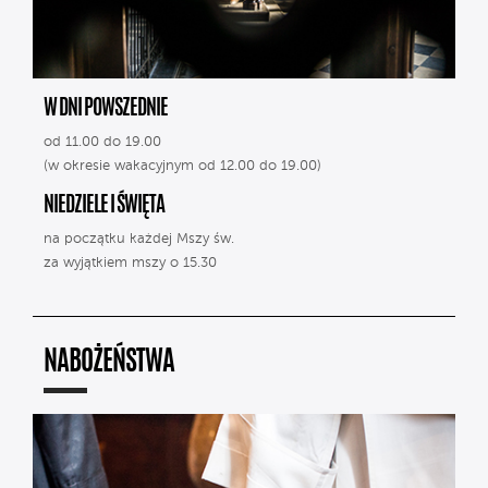
W DNI POWSZEDNIE
od 11.00 do 19.00
(w okresie wakacyjnym od 12.00 do 19.00)
NIEDZIELE I ŚWIĘTA
na początku każdej Mszy św.
za wyjątkiem mszy o 15.30
NABOŻEŃSTWA