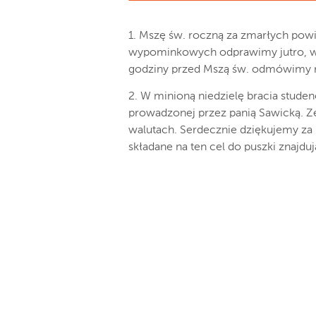
1. Mszę św. roczną za zmarłych powi
wypominkowych odprawimy jutro, w p
godziny przed Mszą św. odmówimy r
2. W minioną niedzielę bracia stude
prowadzonej przez panią Sawicką. Ze
walutach. Serdecznie dziękujemy za P
składane na ten cel do puszki znajduj