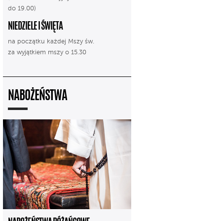
do 19.00)
NIEDZIELE I ŚWIĘTA
na początku każdej Mszy św.
za wyjątkiem mszy o 15.30
NABOŻEŃSTWA