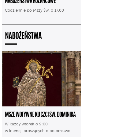
NABOŻEŃSTWA RÓŻAŃCOWE
Codziennie po Mszy Św. o 17.00
NABOŻEŃSTWA
MSZE WOTYWNE KU CZCI ŚW. DOMINIKA
W każdy wtorek o 9:00
w intencji proszących o potomstwo.