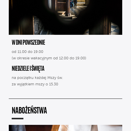
W DNI POWSZEDNIE
od 11.00 do 19.00
(w okresie wakacyjnym od 12.00 do 19.00)
NIEDZIELE I ŚWIĘTA
na początku każdej Mszy św.
za wyjątkiem mszy o 15.30
NABOŻEŃSTWA