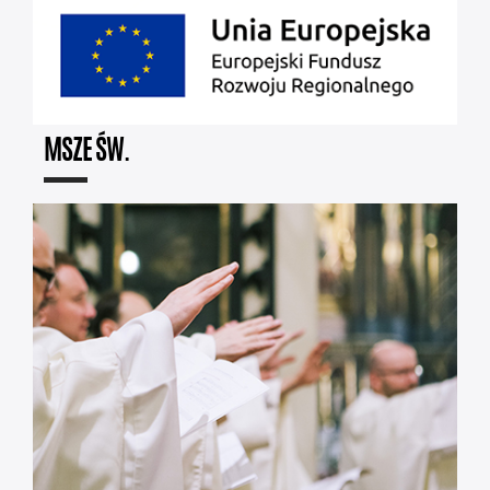
MSZE ŚW.