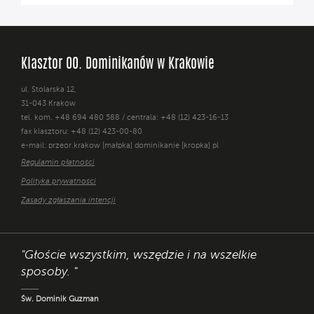
Klasztor OO. Dominikanów w Krakowie
ul. Stolarska 12,
31-043 Kraków
tel. kom. +48 694 480 588 / centrala: +48 (12) 423-16-13
fax klasztoru: +48 (12) 423-00-80
e-mail: przeor.krakow [małpka] dominikanie [kropka] pl
Regulamin płatności
Polityka prywatności
Zasady zgłaszania intencji
"Głoście wszystkim, wszędzie i na wszelkie
sposoby. "
Św. Dominik Guzman