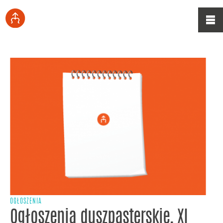
OGŁOSZENIA
Ogłoszenia duszpasterskie, XI