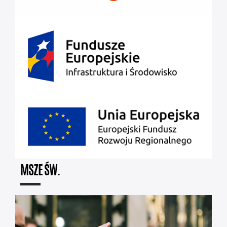
MSZE ŚW.