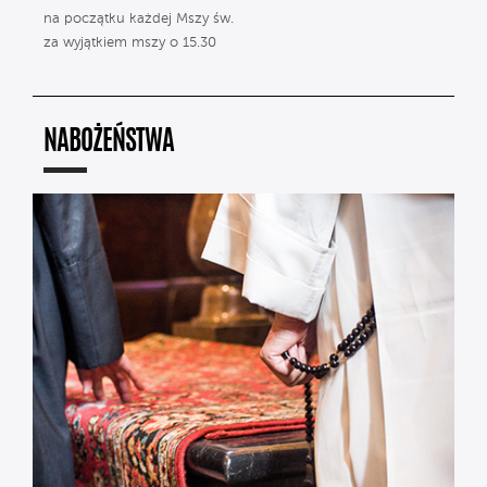
na początku każdej Mszy św.
za wyjątkiem mszy o 15.30
NABOŻEŃSTWA