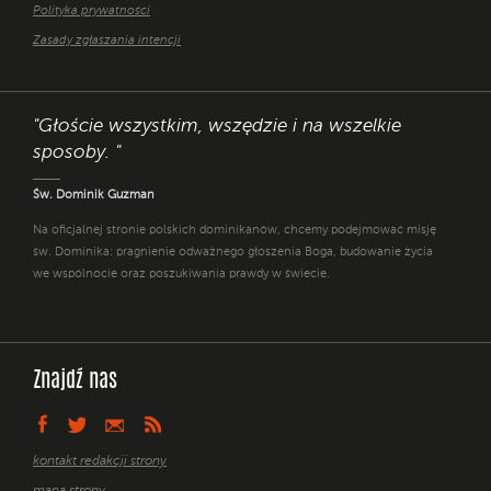
Polityka prywatności
Zasady zgłaszania intencji
"Głoście wszystkim, wszędzie i na wszelkie
sposoby. "
Św. Dominik Guzman
Na oficjalnej stronie polskich dominikanów, chcemy podejmować misję
św. Dominika: pragnienie odważnego głoszenia Boga, budowanie życia
we wspólnocie oraz poszukiwania prawdy w świecie.
Znajdź nas
kontakt redakcji strony
mapa strony