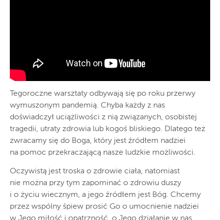
Tegoroczne warsztaty odbywają się po roku przerwy
wymuszonym pandemią. Chyba każdy z nas
doświadczył uciążliwości z nią związanych, osobistej
tragedii, utraty zdrowia lub kogoś bliskiego. Dlatego też
zwracamy się do Boga, który jest źródłem nadziei
na pomoc przekraczającą nasze ludzkie możliwości.
Oczywistą jest troska o zdrowie ciała, natomiast
nie można przy tym zapominać o zdrowiu duszy
i o życiu wiecznym, a jego źródłem jest Bóg. Chcemy
przez wspólny śpiew prosić Go o umocnienie nadziei
w Jego miłość i opatrzność, o Jego działanie w nas