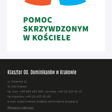
Klasztor OO. Dominikanów w Krakowie
ul. Stolarska 12,
31-043 Kraków
tel. kom. +48 694 480 588 / centrala: +48 (12) 423-16-13
fax klasztoru: +48 (12) 423-00-80
e-mail: przeor.krakow [małpka] dominikanie [kropka] pl
Regulamin płatności