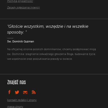
Polityka prywatności
Zasady zgłaszania intencji
"Głoście wszystkim, wszędzie i na wszelkie
sposoby. "
Św. Dominik Guzman
Na oficjalnej stronie polskich dominikanów, chcemy podejmować misję
św. Dominika: pragnienie odważnego głoszenia Boga, budowanie życia
we wspólnocie oraz poszukiwania prawdy w świecie.
Znajdź nas
kontakt redakcji strony
mapa strony