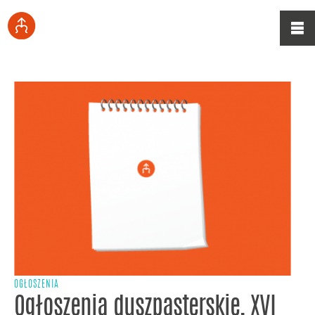
OGŁOSZENIA
Ogłoszenia duszpasterskie, XVI