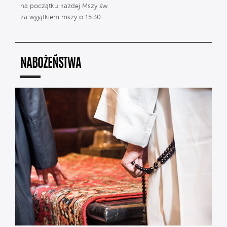
na początku każdej Mszy św.
za wyjątkiem mszy o 15.30
NABOŻEŃSTWA