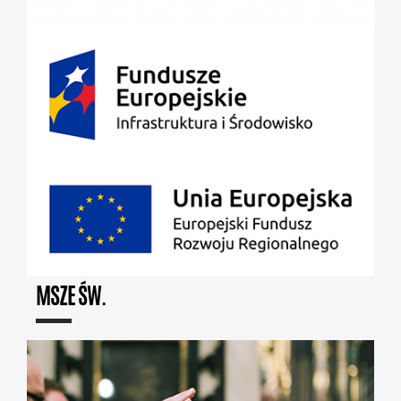
MSZE ŚW.