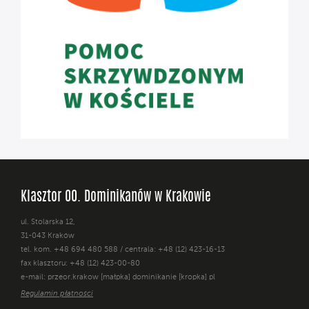
Klasztor OO. Dominikanów w Krakowie
ul. Stolarska 12,
31-043 Kraków
tel. kom. +48 694 480 588 / centrala: +48 (12) 423-16-13
fax klasztoru: +48 (12) 423-00-80
e-mail: przeor.krakow [małpka] dominikanie [kropka] pl
Regulamin płatności