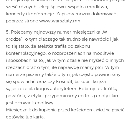
sześć różnych sekcji śpiewu, wspólna modlitwa,
koncerty i konferencje. Zapisów można dokonywać
poprzez stronę www.warsztaty.mn
5. Polecamy najnowszy numer miesięcznika „W
drodze”: o tym dlaczego tak trudno się nawrócić i jak
to się stało, że ateistka trafiła do zakonu
kontemplacyjnego, o rozproszeniach na modlitwie
i sposobach na to, jak w tym czasie nie myśleć o innych
rzeczach oraz o tym, ile naprawdę mamy płci. W tym
numerze piszemy także o tym, jak często powinniśmy
się spowiadać oraz czy Kościół, biskupi i księża
są jeszcze dla kogoś autorytetem. Robimy też krótką
powtórkę z etyki i przypominamy co to są cnoty i kim
jest człowiek cnotliwy.
Miesięcznik do kupienia przed kościołem. Można płacić
gotówką lub kartą.