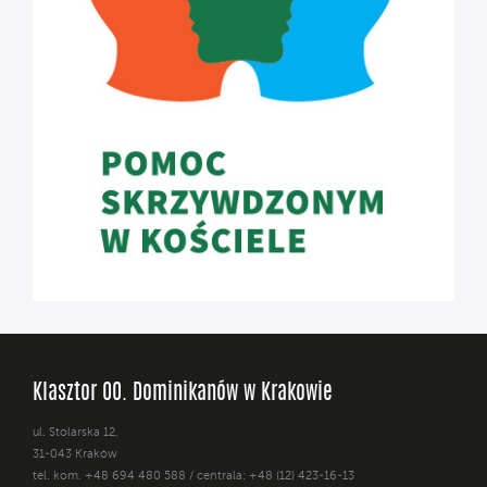
Klasztor OO. Dominikanów w Krakowie
ul. Stolarska 12,
31-043 Kraków
tel. kom. +48 694 480 588 / centrala: +48 (12) 423-16-13