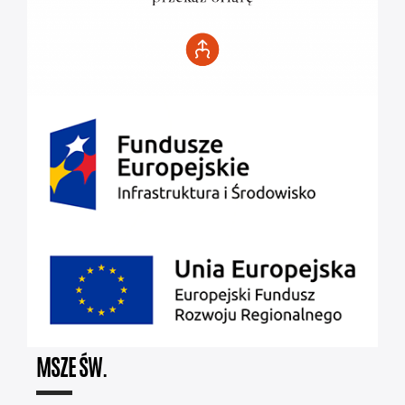
MSZE ŚW.