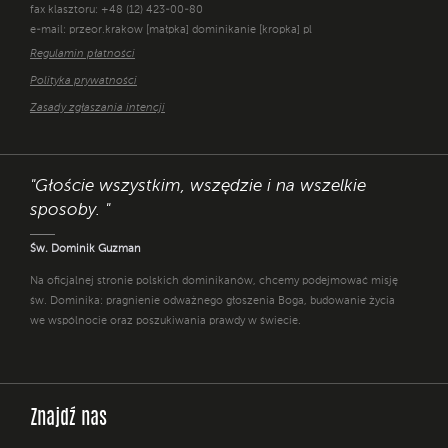
fax klasztoru: +48 (12) 423-00-80
e-mail: przeor.krakow [małpka] dominikanie [kropka] pl
Regulamin płatności
Polityka prywatności
Zasady zgłaszania intencji
"Głoście wszystkim, wszędzie i na wszelkie
sposoby. "
Św. Dominik Guzman
Na oficjalnej stronie polskich dominikanów, chcemy podejmować misję
św. Dominika: pragnienie odważnego głoszenia Boga, budowanie życia
we wspólnocie oraz poszukiwania prawdy w świecie.
Znajdź nas